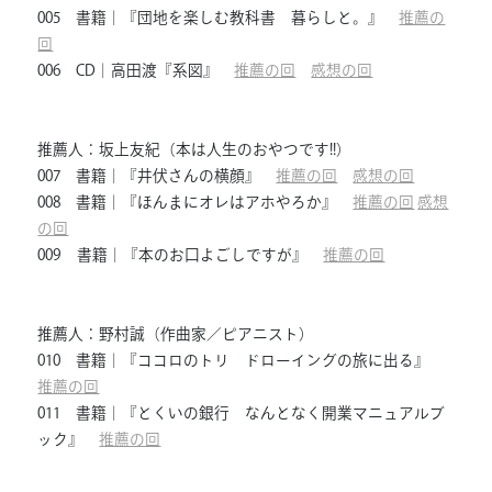
005 書籍｜『団地を楽しむ教科書 暮らしと。』
推薦の
回
006 CD｜高田渡『系図』
推薦の回
感想の回
推薦人：坂上友紀（本は人生のおやつです!!）
007 書籍｜『井伏さんの横顔』
推薦の回
感想の回
008 書籍｜『ほんまにオレはアホやろか』
推薦の回
感想
の回
009 書籍｜『本のお口よごしですが』
推薦の回
推薦人：野村誠（作曲家／ピアニスト）
010 書籍｜『ココロのトリ ドローイングの旅に出る』
推薦の回
011 書籍｜『とくいの銀行 なんとなく開業マニュアルブ
ック』
推薦の回