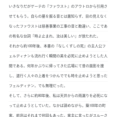
いきなりだがゲーテの『ファウスト』のアウトロから引用さ
せてもらう。自らの墓を掘る音とは露知らず、目の見えなく
なったファウストは慈善事業の工事の音と勘違い、ここであ
の有名な台詞「時よ止まれ、汝は美しい」が放たれた。
それから約100年後、本書の『なしくずしの死』の主人公フ
ェルディナンも流れ行く瞬間の美を必死に止めようとした人
間である。何年かぶりに帰ってきた広場にて昔の面影を捜
し、道行く人々の上着をつかんででも時を止めようと思った
フェルディナン。でも無理だった。
そして、さらに約80年後、私は天井からの雨漏りを必死にな
って止めようとしていた。なかば諦めながら。築100年の町
家、前兆はそれまで何回もあった。家主に言ったがスルーさ