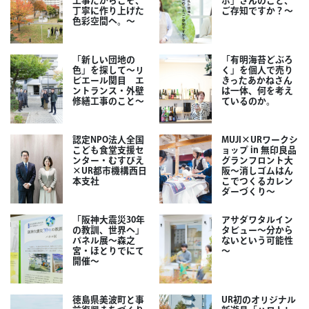
工事だからこそ、
ポ」さんのこと、
丁寧に作り上げた
ご存知ですか？～
色彩空間へ。～
「新しい団地の
「有明海苔どぶろ
色」を探して～リ
く」を個人で売り
ビエール関目 エ
きったあかねさん
ントランス・外壁
は一体、何を考え
修繕工事のこと～
ているのか。
認定NPO法人全国
MUJI×URワークシ
こども食堂支援セ
ョップ in 無印良品
ンター・むすびえ
グランフロント大
×UR都市機構西日
阪～消しゴムはん
本支社
こでつくるカレン
ダーづくり～
「阪神大震災30年
アサダワタルイン
の教訓、世界へ」
タビュー～分から
パネル展～森之
ないという可能性
宮・ほとりでにて
～
開催～
徳島県美波町と事
UR初のオリジナル