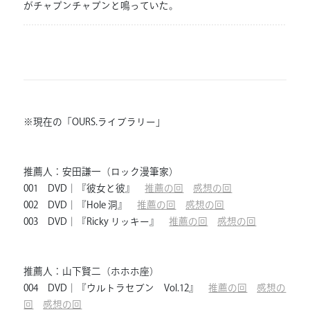
がチャプンチャプンと鳴っていた。
※現在の「OURS.ライブラリー」
推薦人：安田謙一（ロック漫筆家）
001 DVD｜『彼女と彼』
推薦の回
感想の回
002 DVD｜『Hole 洞』
推薦の回
感想の回
003 DVD｜『Ricky リッキー』
推薦の回
感想の回
推薦人：山下賢二（ホホホ座）
004 DVD｜『ウルトラセブン Vol.12』
推薦の回
感想の
回
感想の回