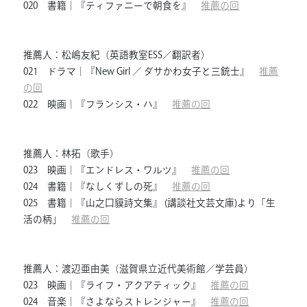
020 書籍｜『ティファニーで朝食を』
推薦の回
推薦人：松嶋友紀（英語教室ESS／翻訳者）
021 ドラマ｜『New Girl ／ ダサかわ女子と三銃士』
推薦
の回
022 映画｜『フランシス・ハ』
推薦の回
推薦人：林拓（歌手）
023 映画｜『エンドレス・ワルツ』
推薦の回
024 書籍｜『なしくずしの死』
推薦の回
025 書籍｜『山之口貘詩文集』 (講談社文芸文庫)より「生
活の柄」
推薦の回
推薦人：渡辺亜由美（滋賀県立近代美術館／学芸員）
023 映画｜『ライフ・アクアティック』
推薦の回
024 音楽｜『さよならストレンジャー』
推薦の回