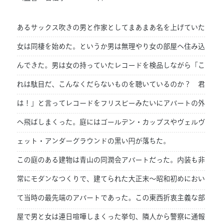
あるサックス吹きの男と作家としてまあまあ名を上げていた
女は同棲を始めた。というか男は無理やり女の部屋へ住み込
んできた。男は女の持っていたレコードを検品しながら「こ
れは駄目だ、こんなくだらないものを聴いているのか？ 君
は！」と言ってレコードをフリスビーみたいにアパートの外
へ飛ばしまくった。庭にはゴールデン・カップスやヴェルヴ
ェット・アンダーグラウンドの黒い円が落ちた。
この庭のある建物は青山の同潤会アパートだった。内装も非
常にモダンなつくりで、建てられた大正末～昭和初めにおい
て当時の最先端のアパートであった。この東西折衷主義な部
屋で男と女は連日喧嘩しまくった挙句、隣人から警察に通報