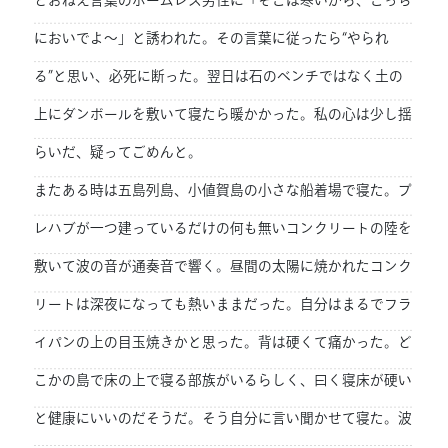
とおねえ言葉のホームレス男性に「そこは寒いから、こっち
においでよ～」と誘われた。その言葉に従ったら“やられ
る”と思い、必死に断った。翌日は石のベンチではなく土の
上にダンボールを敷いて寝たら暖かかった。私の心は少し揺
らいだ、疑ってごめんと。
またある時は五島列島、小値賀島の小さな船着場で寝た。プ
レハブが一つ建っているだけの何も無いコンクリートの陸を
敷いて波の音が通奏音で響く。昼間の太陽に焼かれたコンク
リートは深夜になっても熱いままだった。自分はまるでフラ
イパンの上の目玉焼きかと思った。背は硬くて痛かった。ど
こかの島で床の上で寝る部族がいるらしく、曰く寝床が硬い
と健康にいいのだそうだ。そう自分に言い聞かせて寝た。波