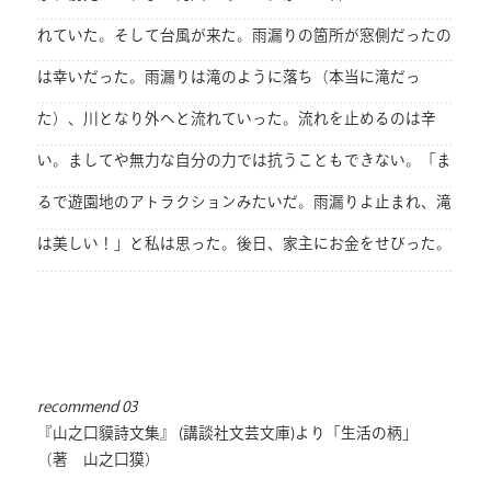
れていた。そして台風が来た。雨漏りの箇所が窓側だったの
は幸いだった。雨漏りは滝のように落ち（本当に滝だっ
た）、川となり外へと流れていった。流れを止めるのは辛
い。ましてや無力な自分の力では抗うこともできない。「ま
るで遊園地のアトラクションみたいだ。雨漏りよ止まれ、滝
は美しい！」と私は思った。後日、家主にお金をせびった。
recommend 03
『山之口貘詩文集』 (講談社文芸文庫)より「生活の柄」
（著 山之口獏）