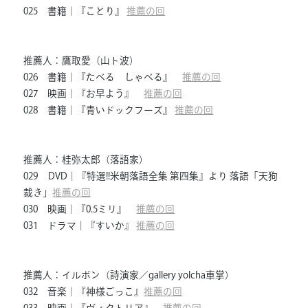
025 書籍｜『ことり』
推薦の回
推薦人：鷹取愛（山ト波）
026 書籍｜『たべる しゃべる』
推薦の回
027 映画｜『お早よう』
推薦の回
028 書籍｜『青いドックフーズ』
推薦の回
推薦人：桂弥太郎（落語家）
029 DVD｜『特選!!米朝落語全集 第四集』より 落語「天狗
裁き」
推薦の回
030 映画｜『0.5ミリ』
推薦の回
031 ドラマ｜『すいか』
推薦の回
推薦人：イルボン（詩演家／gallery yolcha車掌）
032 音楽｜『神様ごっこ』
推薦の回