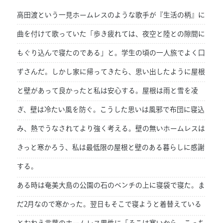
高田渡という一見ホームレスのような歌手が『生活の柄』に
曲を付けて歌っていた「歩き疲れては、夜空と陸との隙間に
もぐり込んで寝たのである」と。学生の頃の一人旅でよく口
ずさんだ。しかし家に帰ってきたら、思い出したように屋根
と壁があって良かったと私は安心する。屋根は雨と雪を凌
ぎ、壁は冷たい風を防ぐ。こうした思いは風邪で布団に寝込
み、熱でうなされてより強く考える。壁の無いホームレスは
きっと寒かろう、私は最低限の屋根と壁のある暮らしに感謝
する。
ある時は奄美大島の公園の石のベンチの上に寝袋で寝た。ま
だ2月なので寒かった。翌日もそこで寝ようと着替えている