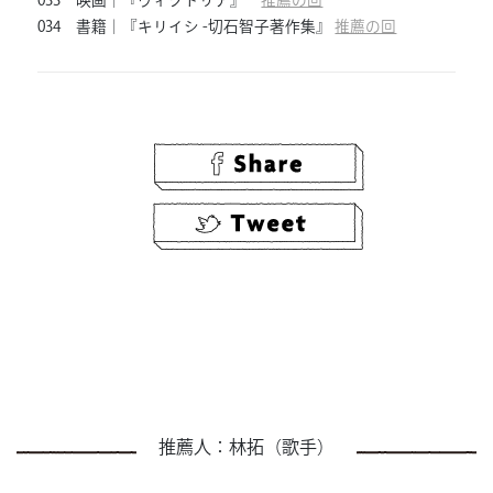
033 映画｜『ヴィクトリア』
推薦の回
034 書籍｜『キリイシ -切石智子著作集』
推薦の回
推薦人：林拓（歌手）