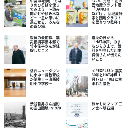
中宮第3団地「とな
ついに完成！ 初の
りのひろばを使っ
団地産クラフト酒
てみよう」～読み
「DANCHI
聞かせや積み木な
Craft」。団地愛好
ど……思い思いに
家と団地クラフト
過ごせる、みんな
を語りつつ乾杯！
の遊び場。
復興の最前線、震
震災の日から
災復興事業本部で
「HAT神戸」のま
竹本俊平さんが経
ちびらきまで、設
験したこと
計を担当した川本
得信さんが伝えた
いこと
洛西ニュータウン
＜PEOPLES＞ 震災
に小中一貫教育校
30年とHAT神戸 1
が誕生！～洛西陵
月17日・18日に生
明小中学校～
まれた景色
渋谷哲男さん撮影
旅かもめマップ 三
の富田団地 in1970
ノ宮〜明石編