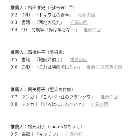
推薦人：梅田唯史（元beyer店主）
012 DVD｜『トキワ荘の青春』
推薦の回
013 書籍｜『団地の見究』
推薦の回
014 CD｜加地等『鐘は鳴らない』
推薦の回
推薦人：髙橋耕平（美術家）
015 書籍｜『地図と領土』
推薦の回
016 DVD｜『これは映画ではない』
推薦の回
感想の回
推薦人：関美穂子（型染め作家）
017 マンガ｜『こんぺい荘のフランソワ』
推薦の回
018 マンガ｜『いろはにこんぺいと』
推薦の回
推薦人：松元明子（shopへなちょこ）
019 書籍｜『キッチン』
推薦の回