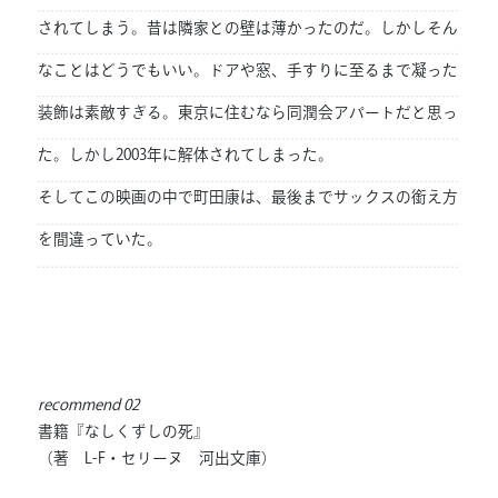
されてしまう。昔は隣家との壁は薄かったのだ。しかしそん
なことはどうでもいい。ドアや窓、手すりに至るまで凝った
装飾は素敵すぎる。東京に住むなら同潤会アパートだと思っ
た。しかし2003年に解体されてしまった。
そしてこの映画の中で町田康は、最後までサックスの銜え方
を間違っていた。
recommend 02
書籍『なしくずしの死』
（著 L-F・セリーヌ 河出文庫）