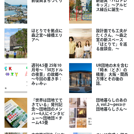
前復興まちづくり
新遊具「ハロトレ
キッズ」～アルビ
ス緑丘に誕生～
ほとりでを拠点に
設計面でも工夫が
森之宮～緑橋エリ
たくさん。～森之
アへ
宮の新スペース
「ほとりで」を巡
る座談会。～
週刊4.5畳 25年10
UR団地の木を含む
月号～「50万ドル
「時木（とき）の
の夜景」の故郷へ
積層」 大阪・関西
～今回の書き手：
万博とその後の
みぃみぃ
話。
『世界は団地でで
団地暮らしのあの
きている』発刊記
人 vol.2～peco＠
念～団地団のメン
団地暮らしさん～
バー6人にインタビ
ュー～団地団×チ
ーム4.5畳