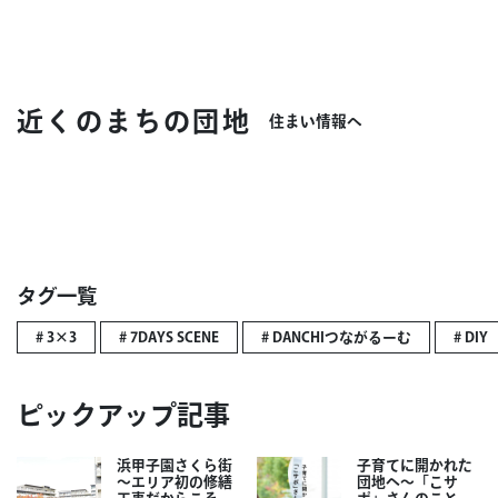
近くのまちの団地
住まい情報へ
タグ一覧
# 3×3
# 7DAYS SCENE
# DANCHIつながるーむ
# DIY
ピックアップ記事
浜甲子園さくら街
子育てに開かれた
～エリア初の修繕
団地へ～「こサ