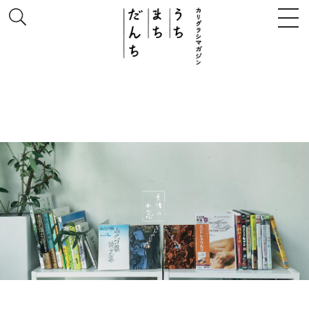
このサイトについて
# うち
# まち
# だんち
ちず
特集