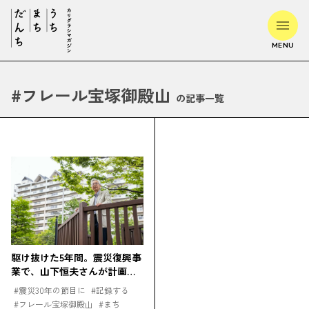
MENU
#
フレール宝塚御殿山
の記事一覧
駆け抜けた5年間。震災復興事
業で、山下恒夫さんが計画に
携わった復興住宅を訪ねて
#
震災30年の節目に
#
記録する
#
フレール宝塚御殿山
#
まち