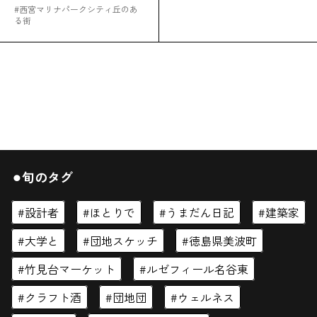
#
西宮マリナパークシティ丘のあ
る街
⚫︎旬のタグ
閉じる
設計者
ほとりで
うまだん日記
建築家
大学と
団地スケッチ
徳島県美波町
竹見台マーケット
ルゼフィール名谷東
クラフト酒
団地団
ウェルネス