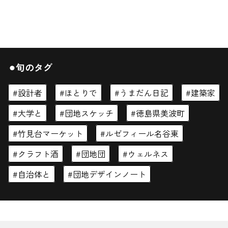
⚫︎旬のタグ
設計者
ほとりで
うまだん日記
建築家
大学と
団地スケッチ
徳島県美波町
竹見台マーケット
ルゼフィール名谷東
クラフト酒
団地団
ウェルネス
自治体と
団地デザインノート