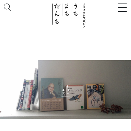
このサイトについて
# うち
# まち
# だんち
ちず
特集