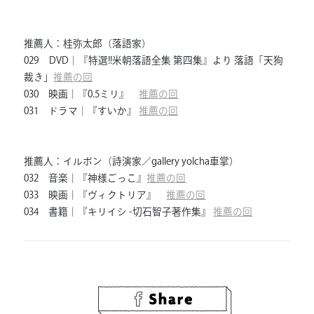
推薦人：桂弥太郎（落語家）
029 DVD｜『特選!!米朝落語全集 第四集』より 落語「天狗
裁き」
推薦の回
030 映画｜『0.5ミリ』
推薦の回
031 ドラマ｜『すいか』
推薦の回
推薦人：イルボン（詩演家／gallery yolcha車掌）
032 音楽｜『神様ごっこ』
推薦の回
033 映画｜『ヴィクトリア』
推薦の回
034 書籍｜『キリイシ -切石智子著作集』
推薦の回