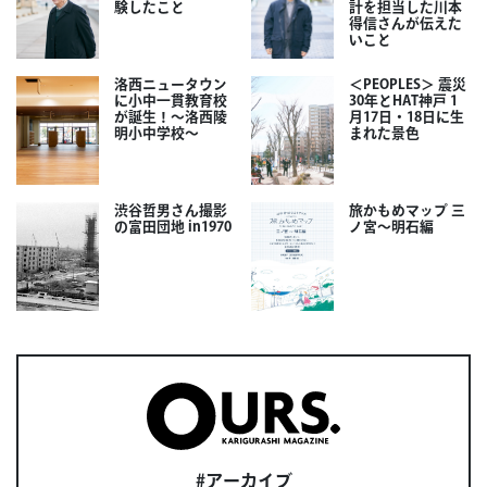
験したこと
計を担当した川本
得信さんが伝えた
いこと
洛西ニュータウン
＜PEOPLES＞ 震災
に小中一貫教育校
30年とHAT神戸 1
が誕生！～洛西陵
月17日・18日に生
明小中学校～
まれた景色
渋谷哲男さん撮影
旅かもめマップ 三
の富田団地 in1970
ノ宮〜明石編
#アーカイブ