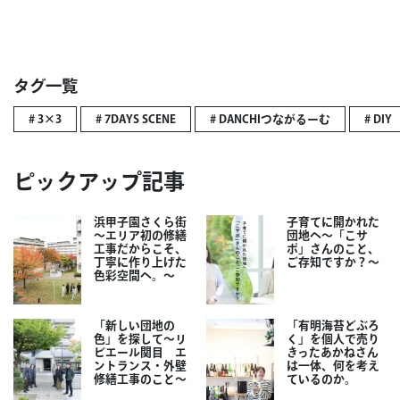
タグ一覧
# 3×3
# 7DAYS SCENE
# DANCHIつながるーむ
# DIY
ピックアップ記事
浜甲子園さくら街
子育てに開かれた
～エリア初の修繕
団地へ～「こサ
工事だからこそ、
ポ」さんのこと、
丁寧に作り上げた
ご存知ですか？～
色彩空間へ。～
「新しい団地の
「有明海苔どぶろ
色」を探して～リ
く」を個人で売り
ビエール関目 エ
きったあかねさん
ントランス・外壁
は一体、何を考え
修繕工事のこと～
ているのか。