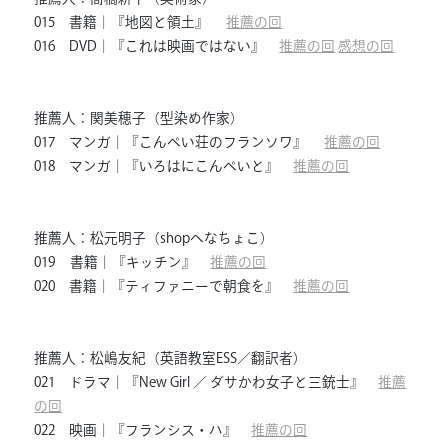
015 書籍｜『地図と領土』
推薦の回
016 DVD｜『これは映画ではない』
推薦の回
感想の回
推薦人：関美穂子（型染め作家）
017 マンガ｜『こんぺい荘のフランソワ』
推薦の回
018 マンガ｜『いろはにこんぺいと』
推薦の回
推薦人：松元明子（shopへなちょこ）
019 書籍｜『キッチン』
推薦の回
020 書籍｜『ティファニーで朝食を』
推薦の回
推薦人：松嶋友紀（英語教室ESS／翻訳者）
021 ドラマ｜『New Girl ／ ダサかわ女子と三銃士』
推薦
の回
022 映画｜『フランシス・ハ』
推薦の回