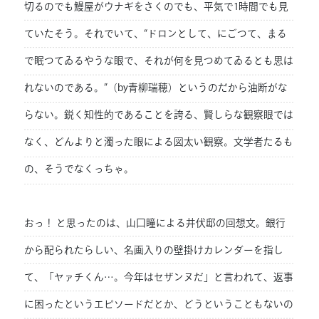
切るのでも鰻屋がウナギをさくのでも、平気で1時間でも見
ていたそう。それでいて、“ドロンとして、にごつて、まる
で眠つてゐるやうな眼で、それが何を見つめてゐるとも思は
れないのである。”（by青柳瑞穂）というのだから油断がな
らない。鋭く知性的であることを誇る、賢しらな観察眼では
なく、どんよりと濁った眼による図太い観察。文学者たるも
の、そうでなくっちゃ。
おっ！ と思ったのは、山口瞳による井伏邸の回想文。銀行
から配られたらしい、名画入りの壁掛けカレンダーを指し
て、「ヤァチくん…。今年はセザンヌだ」と言われて、返事
に困ったというエピソードだとか、どうということもないの