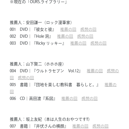
※現在の「OURS.ライブラリー」
推薦人：安田謙一（ロック漫筆家）
001 DVD｜『彼女と彼』
推薦の回
感想の回
002 DVD｜『Hole 洞』
推薦の回
感想の回
003 DVD｜『Ricky リッキー』
推薦の回
感想の回
推薦人：山下賢二（ホホホ座）
004 DVD｜『ウルトラセブン Vol.12』
推薦の回
感想の
回
感想の回
005 書籍｜『団地を楽しむ教科書 暮らしと。』
推薦の
回
006 CD｜高田渡『系図』
推薦の回
感想の回
推薦人：坂上友紀（本は人生のおやつです!!）
007 書籍｜『井伏さんの横顔』
推薦の回
感想の回