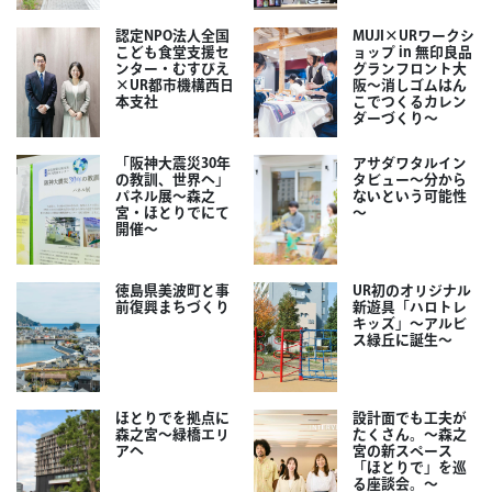
認定NPO法人全国
MUJI×URワークシ
こども食堂支援セ
ョップ in 無印良品
ンター・むすびえ
グランフロント大
×UR都市機構西日
阪～消しゴムはん
本支社
こでつくるカレン
ダーづくり～
「阪神大震災30年
アサダワタルイン
の教訓、世界へ」
タビュー～分から
パネル展～森之
ないという可能性
宮・ほとりでにて
～
開催～
徳島県美波町と事
UR初のオリジナル
前復興まちづくり
新遊具「ハロトレ
キッズ」～アルビ
ス緑丘に誕生～
ほとりでを拠点に
設計面でも工夫が
森之宮～緑橋エリ
たくさん。～森之
アへ
宮の新スペース
「ほとりで」を巡
る座談会。～