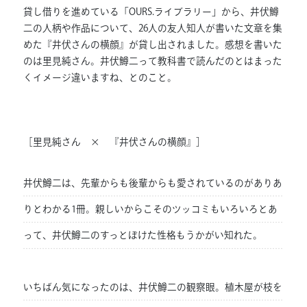
貸し借りを進めている「OURS.ライブラリー」から、井伏鱒
二の人柄や作品について、26人の友人知人が書いた文章を集
めた『井伏さんの横顔』が貸し出されました。感想を書いた
のは里見純さん。井伏鱒二って教科書で読んだのとはまった
くイメージ違いますね、とのこと。
［里見純さん × 『井伏さんの横顔』］
井伏鱒二は、先輩からも後輩からも愛されているのがありあ
りとわかる1冊。親しいからこそのツッコミもいろいろとあ
って、井伏鱒二のすっとぼけた性格もうかがい知れた。
いちばん気になったのは、井伏鱒二の観察眼。植木屋が枝を