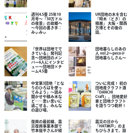
週刊4.5畳 25年10
UR団地の木を含む
月号～「50万ドル
「時木（とき）の
の夜景」の故郷へ
積層」 大阪・関西
～今回の書き手：
万博とその後の
みぃみぃ
話。
『世界は団地でで
団地暮らしのあの
きている』発刊記
人 vol.2～peco＠
念～団地団のメン
団地暮らしさん～
バー6人にインタビ
ュー～団地団×チ
ーム4.5畳
中宮第3団地「とな
ついに完成！ 初の
りのひろばを使っ
団地産クラフト酒
てみよう」～読み
「DANCHI
聞かせや積み木な
Craft」。団地愛好
ど……思い思いに
家と団地クラフト
過ごせる、みんな
を語りつつ乾杯！
の遊び場。
復興の最前線、震
震災の日から
災復興事業本部で
「HAT神戸」のま
竹本俊平さんが経
ちびらきまで、設