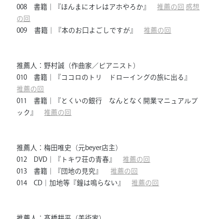
008 書籍｜『ほんまにオレはアホやろか』
推薦の回
感想
の回
009 書籍｜『本のお口よごしですが』
推薦の回
推薦人：野村誠（作曲家／ピアニスト）
010 書籍｜『ココロのトリ ドローイングの旅に出る』
推薦の回
011 書籍｜『とくいの銀行 なんとなく開業マニュアルブ
ック』
推薦の回
推薦人：梅田唯史（元beyer店主）
012 DVD｜『トキワ荘の青春』
推薦の回
013 書籍｜『団地の見究』
推薦の回
014 CD｜加地等『鐘は鳴らない』
推薦の回
推薦人：髙橋耕平（美術家）