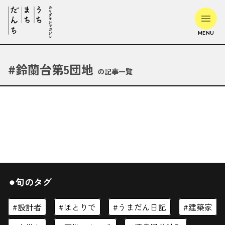
MENU
#
鈴蘭台第5団地
の記事一覧
⚫︎旬のタグ
設計者
ほとりで
うまだん日記
建築家