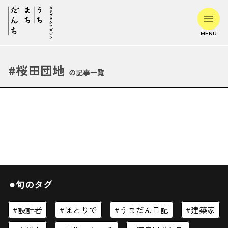
MENU
#
桜田団地
の記事一覧
⚫︎旬のタグ
設計者
ほとりで
うまだん日記
建築家