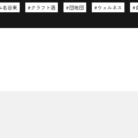
ル名谷東
クラフト酒
団地団
ウェルネス
閉じる