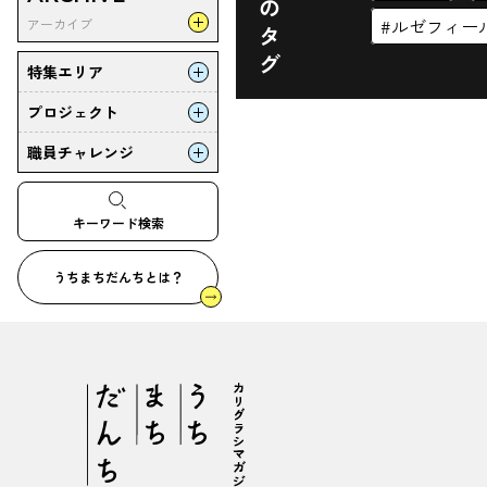
⚫︎旬のタグ
ルゼフィー
アーカイブ
部屋にうたえば（短歌）
うまだん日記
OURS.
特集エリア
編集部・選
美団地
プロジェクト
森ノ宮
団地暮らしのあの人
洛西ニュータウン
職員チャレンジ
MUJI×UR
花のある暮らし
守口〜門真
震災30年
パンと団地のいい関係
金剛
キーワード検索
自治体と
団地日和四季折々
名谷
大学と
URと植物
うちまちだんちとは？
うめきた
ウェルネス
泉北ニュータウン
DANCHIつながるーむ
芦屋
梅田
HAT神戸
六地蔵、桃山、醍醐