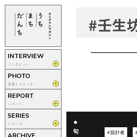
#
壬生
INTERVIEW
インタビュー
PHOTO
インタビュー
写真とスケッチ
みんなで話す
REPORT
PEOPLES
団地×写真家
レポート
団地スケッチ
SERIES
夜団地
現場レポート
シリーズ
部屋とカメラマン
地域の名店
設計者
ARCHIVE
週刊4.5畳(団地コラム)