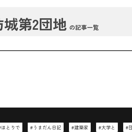
坊城第2団地
の記事一覧
ほとりで
うまだん日記
建築家
大学と