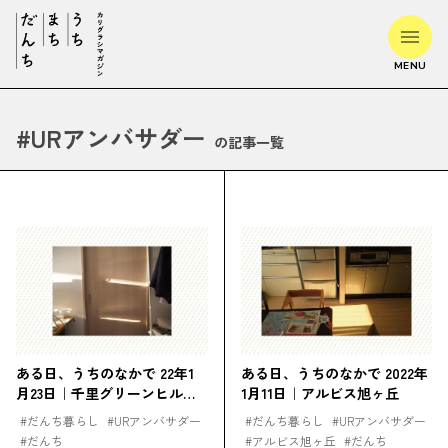
MENU
#
URアンバサダー
の記事一覧
ある日、うちのなかで 22年1
ある日、うちのなかで 2022年
月23日｜千里グリーンヒルズ
1月11日｜アルビス旭ヶ丘
竹見台
#
だんち暮らし
#
URアンバサダー
#
だんち暮らし
#
URアンバサダー
#
だんち
#
アルビス旭ヶ丘
#
だんち