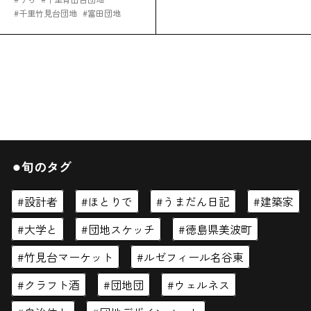
#
千里竹見台団地
#
富田団地
⚫︎旬のタグ
設計者
ほとりで
うまだん日記
建築家
大学と
団地スケッチ
徳島県美波町
竹見台マーケット
ルゼフィール名谷東
クラフト酒
団地団
ウェルネス