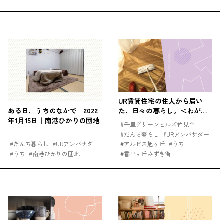
UR賃貸住宅の住人から届い
た、日々の暮らし。＜わが家
ある日、うちのなかで 2022
の掃除術編＞
年1月15日｜南港ひかりの団地
#
千里グリーンヒルズ竹見台
#
だんち暮らし
#
URアンバサダー
#
だんち暮らし
#
URアンバサダー
#
アルビス旭ヶ丘
#
うち
#
うち
#
南港ひかりの団地
#
香里ヶ丘みずき街