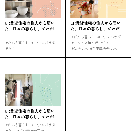
UR賃貸住宅の住人から届い
UR賃貸住宅の住人から届い
た、日々の暮らし。＜わが家
た、日々の暮らし。＜わが家
の収納編＞
の本棚編＞
#
だんち暮らし
#
URアンバサダー
#
だんち暮らし
#
URアンバサダー
#
アルビス旭ヶ丘
#
うち
#
うち
#
助松団地
#
千里津雲台団地
閉じる
UR賃貸住宅の住人から届い
た、日々の暮らし。＜わが家
の台所術編＞
#
だんち暮らし
#
URアンバサダー
#
うち
#
千里青山台団地