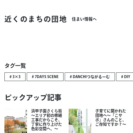
近くのまちの団地
住まい情報へ
タグ一覧
# 3×3
# 7DAYS SCENE
# DANCHIつながるーむ
# DIY
ピックアップ記事
浜甲子園さくら街
子育てに開かれた
～エリア初の修繕
団地へ～「こサ
工事だからこそ、
ポ」さんのこと、
丁寧に作り上げた
ご存知ですか？～
色彩空間へ。～