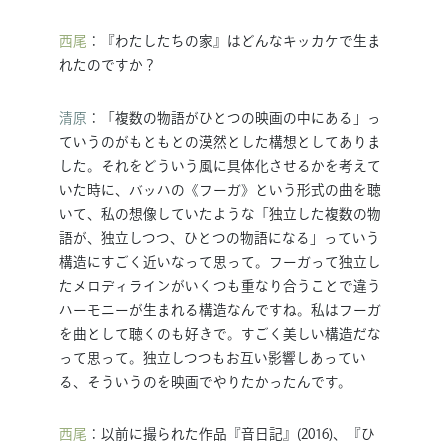
西尾
：『わたしたちの家』はどんなキッカケで生ま
れたのですか？
清原
：「複数の物語がひとつの映画の中にある」っ
ていうのがもともとの漠然とした構想としてありま
した。それをどういう風に具体化させるかを考えて
いた時に、バッハの《フーガ》という形式の曲を聴
いて、私の想像していたような「独立した複数の物
語が、独立しつつ、ひとつの物語になる」っていう
構造にすごく近いなって思って。フーガって独立し
たメロディラインがいくつも重なり合うことで違う
ハーモニーが生まれる構造なんですね。私はフーガ
を曲として聴くのも好きで。すごく美しい構造だな
って思って。独立しつつもお互い影響しあってい
る、そういうのを映画でやりたかったんです。
西尾
：以前に撮られた作品『音日記』(2016)、『ひ