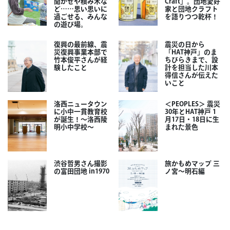
聞かせや積み木な
Craft」。団地愛好
ど……思い思いに
家と団地クラフト
過ごせる、みんな
を語りつつ乾杯！
の遊び場。
復興の最前線、震
震災の日から
災復興事業本部で
「HAT神戸」のま
竹本俊平さんが経
ちびらきまで、設
験したこと
計を担当した川本
得信さんが伝えた
いこと
洛西ニュータウン
＜PEOPLES＞ 震災
に小中一貫教育校
30年とHAT神戸 1
が誕生！～洛西陵
月17日・18日に生
明小中学校～
まれた景色
渋谷哲男さん撮影
旅かもめマップ 三
の富田団地 in1970
ノ宮〜明石編