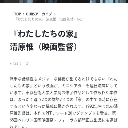
連載
TOP
OURSアーカイブ
『わたしたちの家』 清原惟（映画監督）No.1
ジャーナル
『わたしたちの家』
タグ一覧
清原惟（映画監督）
#
ボロワーズ
派手な話題性もメジャーな俳優が出てるわけでもない『わた
したちの家』という映画が、ミニシアターを連日満席にして
います。東京藝術大学大学院の修了作品として作られた本作
は、まったく違う2つの物語が1つの「家」の中で同時に存在
するという変わった構成に驚かされます。1992年生まれの清
原惟監督は、本作でPFFアワード2017グランプリを受賞。第
68回ベルリン国際映画祭・フォーラム部門正式出品にも選ば
れました。