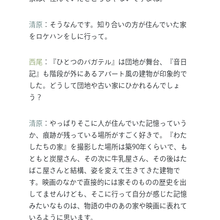
清原
：そうなんです。知り合いの方が住んでいた家
をロケハンをしに行って。
西尾
：『ひとつのバガテル』は団地が舞台、『音日
記』も階段が外にあるアパート風の建物が印象的で
した。どうして団地や古い家にひかれるんでしょ
う？
清原
：やっぱりそこに人が住んでいた記憶っていう
か、痕跡が残っている場所がすごく好きで。『わた
したちの家』を撮影した場所は築90年くらいで、も
ともと炭屋さん、その次に牛乳屋さん、その後はた
ばこ屋さんと結構、姿を変えて生きてきた建物で
す。映画のなかで直接的には家そのものの歴史を出
してませんけども、そこに行って自分が感じた記憶
みたいなものは、物語の中のあの家や映画に表れて
いるように思います。