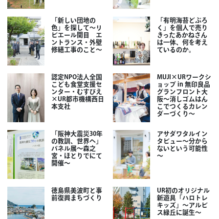
「新しい団地の
「有明海苔どぶろ
色」を探して～リ
く」を個人で売り
ビエール関目 エ
きったあかねさん
ントランス・外壁
は一体、何を考え
修繕工事のこと～
ているのか。
認定NPO法人全国
MUJI×URワークシ
こども食堂支援セ
ョップ in 無印良品
ンター・むすびえ
グランフロント大
×UR都市機構西日
阪～消しゴムはん
本支社
こでつくるカレン
ダーづくり～
「阪神大震災30年
アサダワタルイン
の教訓、世界へ」
タビュー～分から
パネル展～森之
ないという可能性
宮・ほとりでにて
～
開催～
徳島県美波町と事
UR初のオリジナル
前復興まちづくり
新遊具「ハロトレ
キッズ」～アルビ
ス緑丘に誕生～