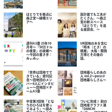
ほとりでを拠点に
設計面でも工夫が
森之宮～緑橋エリ
たくさん。～森之
アへ
宮の新スペース
「ほとりで」を巡
る座談会。～
週刊4.5畳 25年10
UR団地の木を含む
月号～「50万ドル
「時木（とき）の
の夜景」の故郷へ
積層」 大阪・関西
～今回の書き手：
万博とその後の
みぃみぃ
話。
『世界は団地でで
団地暮らしのあの
きている』発刊記
人 vol.2～peco＠
念～団地団のメン
団地暮らしさん～
バー6人にインタビ
ュー～団地団×チ
ーム4.5畳
中宮第3団地「とな
ついに完成！ 初の
りのひろばを使っ
団地産クラフト酒
てみよう」～読み
「DANCHI