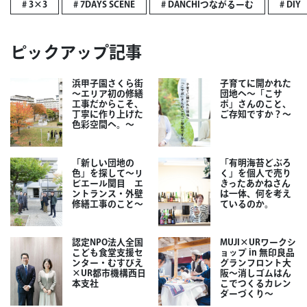
# 3×3
# 7DAYS SCENE
# DANCHIつながるーむ
# DIY
ピックアップ記事
浜甲子園さくら街
子育てに開かれた
～エリア初の修繕
団地へ～「こサ
工事だからこそ、
ポ」さんのこと、
丁寧に作り上げた
ご存知ですか？～
色彩空間へ。～
「新しい団地の
「有明海苔どぶろ
色」を探して～リ
く」を個人で売り
ビエール関目 エ
きったあかねさん
ントランス・外壁
は一体、何を考え
修繕工事のこと～
ているのか。
認定NPO法人全国
MUJI×URワークシ
こども食堂支援セ
ョップ in 無印良品
ンター・むすびえ
グランフロント大
×UR都市機構西日
阪～消しゴムはん
本支社
こでつくるカレン
ダーづくり～