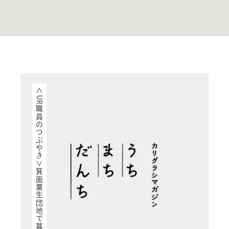
＜UR職員のつぶやき＞箕面粟生団地で暮らすなら