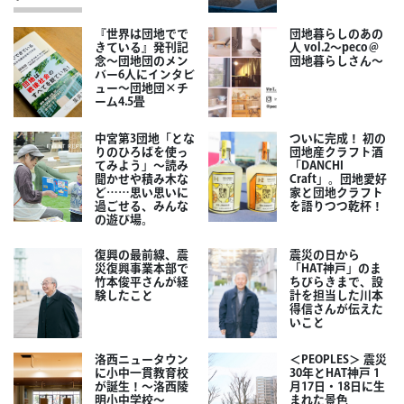
『世界は団地でで
団地暮らしのあの
きている』発刊記
人 vol.2～peco＠
念～団地団のメン
団地暮らしさん～
バー6人にインタビ
ュー～団地団×チ
ーム4.5畳
中宮第3団地「とな
ついに完成！ 初の
りのひろばを使っ
団地産クラフト酒
てみよう」～読み
「DANCHI
聞かせや積み木な
Craft」。団地愛好
ど……思い思いに
家と団地クラフト
過ごせる、みんな
を語りつつ乾杯！
の遊び場。
復興の最前線、震
震災の日から
災復興事業本部で
「HAT神戸」のま
竹本俊平さんが経
ちびらきまで、設
験したこと
計を担当した川本
得信さんが伝えた
いこと
洛西ニュータウン
＜PEOPLES＞ 震災
に小中一貫教育校
30年とHAT神戸 1
が誕生！～洛西陵
月17日・18日に生
明小中学校～
まれた景色