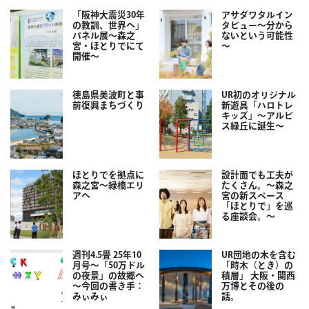
「阪神大震災30年
アサダワタルイン
の教訓、世界へ」
タビュー～分から
パネル展～森之
ないという可能性
宮・ほとりでにて
～
開催～
徳島県美波町と事
UR初のオリジナル
前復興まちづくり
新遊具「ハロトレ
キッズ」～アルビ
ス緑丘に誕生～
ほとりでを拠点に
設計面でも工夫が
森之宮～緑橋エリ
たくさん。～森之
アへ
宮の新スペース
「ほとりで」を巡
る座談会。～
週刊4.5畳 25年10
UR団地の木を含む
月号～「50万ドル
「時木（とき）の
の夜景」の故郷へ
積層」 大阪・関西
～今回の書き手：
万博とその後の
みぃみぃ
話。