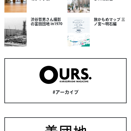
渋谷哲男さん撮影
旅かもめマップ 三
の富田団地 in1970
ノ宮〜明石編
#アーカイブ