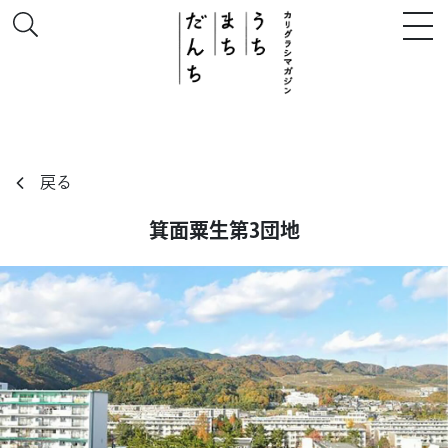
戻る
このサイトについて
箕面粟生第3団地
# うち
# まち
# だんち
ちず
特集