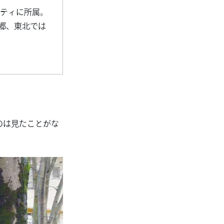
ニティに所属。
郷、東北では
のは見たことがな