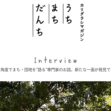
このサイトについて
# うち
角度でまち・団地を”語る”専門家のお話。新たな一面が発見
# まち
# だんち
ちず
特集