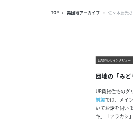
TOP
美団地アーカイブ
佐々木康光さ
団地のひとインタビュー 
団地の「みど
UR賃貸住宅のグ
前編
では、メイ
いてお話を伺い
キ」「アラカシ