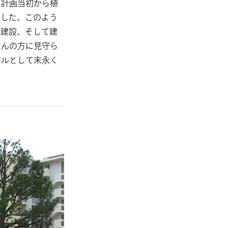
）計画当初から植
ました。このよう
地建設、そして建
さんの方に見守ら
ボルとして末永く