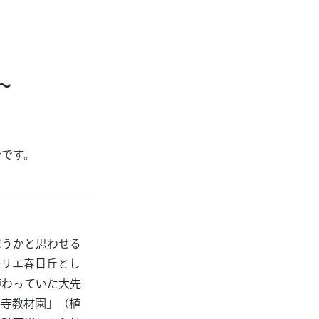
～
介です。
ぼうかと思わせる
ァリエ春日丘とし
植わっていた大先
井寺教材園」（植