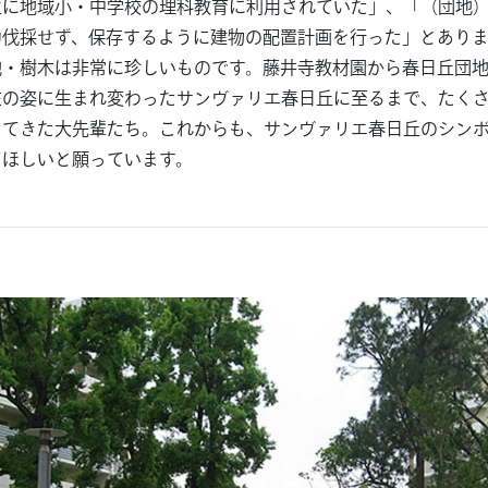
主に地域小・中学校の理科教育に利用されていた」、「（団地
力伐採せず、保存するように建物の配置計画を行った」とあり
地・樹木は非常に珍しいものです。藤井寺教材園から春日丘団
在の姿に生まれ変わったサンヴァリエ春日丘に至るまで、たく
ってきた大先輩たち。これからも、サンヴァリエ春日丘のシン
てほしいと願っています。