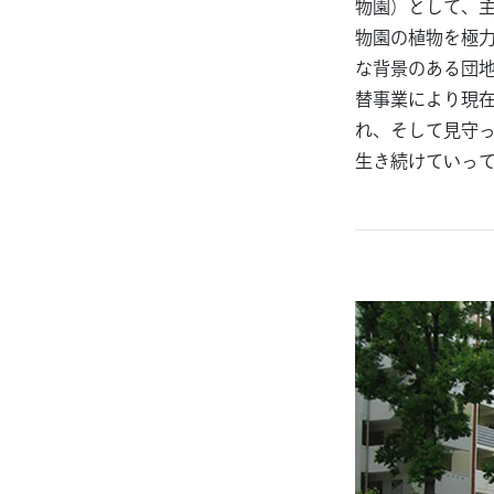
物園）として、
物園の植物を極
な背景のある団
替事業により現
れ、そして見守
生き続けていっ