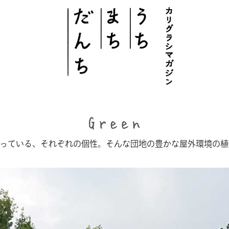
このサイトについて
# うち
持っている、それぞれの個性。そんな団地の豊かな屋外環境の
# まち
# だんち
ちず
特集