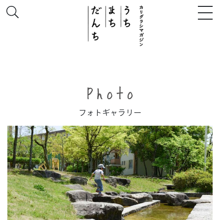
このサイトについて
フォトギャラリー
# うち
# まち
# だんち
ちず
特集