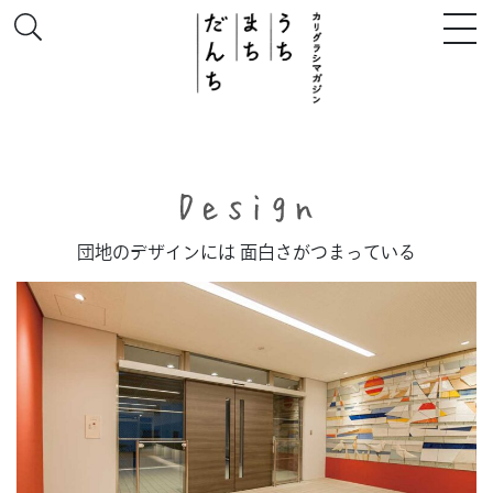
このサイトについて
団地のデザインには 面白さがつまっている
# うち
# まち
# だんち
ちず
特集