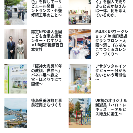
色」を探して～リ
く」を個人で売り
ビエール関目 エ
きったあかねさん
ントランス・外壁
は一体、何を考え
修繕工事のこと～
ているのか。
認定NPO法人全国
MUJI×URワークシ
こども食堂支援セ
ョップ in 無印良品
ンター・むすびえ
グランフロント大
×UR都市機構西日
阪～消しゴムはん
本支社
こでつくるカレン
ダーづくり～
「阪神大震災30年
アサダワタルイン
の教訓、世界へ」
タビュー～分から
パネル展～森之
ないという可能性
宮・ほとりでにて
～
開催～
徳島県美波町と事
UR初のオリジナル
前復興まちづくり
新遊具「ハロトレ
キッズ」～アルビ
ス緑丘に誕生～