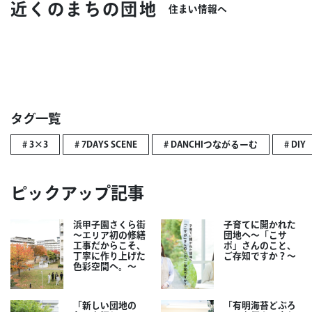
近くのまちの団地
住まい情報へ
タグ一覧
# 3×3
# 7DAYS SCENE
# DANCHIつながるーむ
# DIY
ピックアップ記事
浜甲子園さくら街
子育てに開かれた
～エリア初の修繕
団地へ～「こサ
工事だからこそ、
ポ」さんのこと、
丁寧に作り上げた
ご存知ですか？～
色彩空間へ。～
「新しい団地の
「有明海苔どぶろ