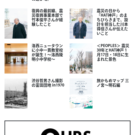
復興の最前線、震
震災の日から
災復興事業本部で
「HAT神戸」のま
竹本俊平さんが経
ちびらきまで、設
験したこと
計を担当した川本
得信さんが伝えた
いこと
洛西ニュータウン
＜PEOPLES＞ 震災
に小中一貫教育校
30年とHAT神戸 1
が誕生！～洛西陵
月17日・18日に生
明小中学校～
まれた景色
渋谷哲男さん撮影
旅かもめマップ 三
の富田団地 in1970
ノ宮〜明石編