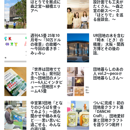
ほとりでを拠点に
設計面でも工夫が
森之宮～緑橋エリ
たくさん。～森之
アへ
宮の新スペース
「ほとりで」を巡
る座談会。～
週刊4.5畳 25年10
UR団地の木を含む
月号～「50万ドル
「時木（とき）の
の夜景」の故郷へ
積層」 大阪・関西
～今回の書き手：
万博とその後の
みぃみぃ
話。
『世界は団地でで
団地暮らしのあの
きている』発刊記
人 vol.2～peco＠
念～団地団のメン
団地暮らしさん～
バー6人にインタビ
ュー～団地団×チ
ーム4.5畳
中宮第3団地「とな
ついに完成！ 初の
りのひろばを使っ
団地産クラフト酒
てみよう」～読み
「DANCHI
聞かせや積み木な
Craft」。団地愛好
ど……思い思いに
家と団地クラフト
過ごせる、みんな
を語りつつ乾杯！
の遊び場。