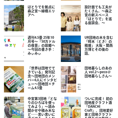
ほとりでを拠点に
設計面でも工夫が
森之宮～緑橋エリ
たくさん。～森之
アへ
宮の新スペース
「ほとりで」を巡
る座談会。～
週刊4.5畳 25年10
UR団地の木を含む
月号～「50万ドル
「時木（とき）の
の夜景」の故郷へ
積層」 大阪・関西
～今回の書き手：
万博とその後の
みぃみぃ
話。
『世界は団地でで
団地暮らしのあの
きている』発刊記
人 vol.2～peco＠
念～団地団のメン
団地暮らしさん～
バー6人にインタビ
ュー～団地団×チ
ーム4.5畳
中宮第3団地「とな
ついに完成！ 初の
りのひろばを使っ
団地産クラフト酒
てみよう」～読み
「DANCHI
聞かせや積み木な
Craft」。団地愛好
ど……思い思いに
家と団地クラフト