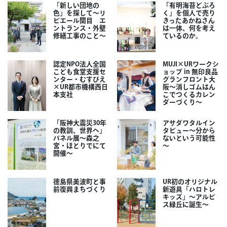
「新しい団地の
「有明海苔どぶろ
色」を探して～リ
く」を個人で売り
ビエール関目 エ
きったあかねさん
ントランス・外壁
は一体、何を考え
修繕工事のこと～
ているのか。
認定NPO法人全国
MUJI×URワークシ
こども食堂支援セ
ョップ in 無印良品
ンター・むすびえ
グランフロント大
×UR都市機構西日
阪～消しゴムはん
本支社
こでつくるカレン
ダーづくり～
「阪神大震災30年
アサダワタルイン
の教訓、世界へ」
タビュー～分から
パネル展～森之
ないという可能性
宮・ほとりでにて
～
開催～
徳島県美波町と事
UR初のオリジナル
前復興まちづくり
新遊具「ハロトレ
キッズ」～アルビ
ス緑丘に誕生～