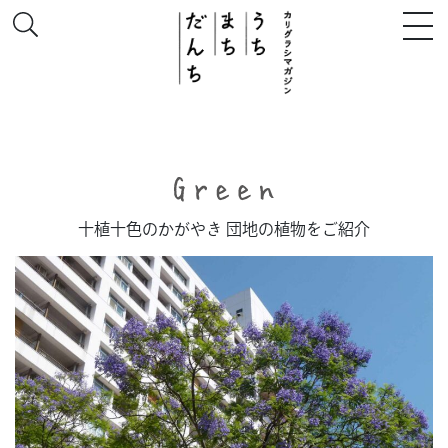
このサイトについて
十植十色のかがやき 団地の植物をご紹介
# うち
# まち
# だんち
ちず
特集