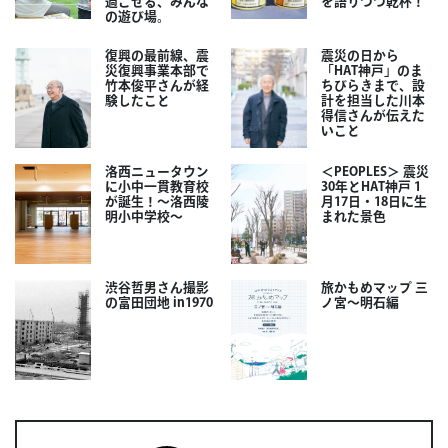
過ごせる、みんな
を語りつつ乾杯！
の遊び場。
復興の最前線、震
震災の日から
災復興事業本部で
「HAT神戸」のま
竹本俊平さんが経
ちびらきまで、設
験したこと
計を担当した川本
得信さんが伝えた
いこと
洛西ニュータウン
＜PEOPLES＞ 震災
に小中一貫教育校
30年とHAT神戸 1
が誕生！～洛西陵
月17日・18日に生
明小中学校～
まれた景色
渋谷哲男さん撮影
旅かもめマップ 三
の富田団地 in1970
ノ宮〜明石編