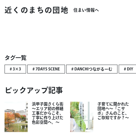
近くのまちの団地
住まい情報へ
タグ一覧
# 3×3
# 7DAYS SCENE
# DANCHIつながるーむ
# DIY
ピックアップ記事
浜甲子園さくら街
子育てに開かれた
～エリア初の修繕
団地へ～「こサ
工事だからこそ、
ポ」さんのこと、
丁寧に作り上げた
ご存知ですか？～
色彩空間へ。～