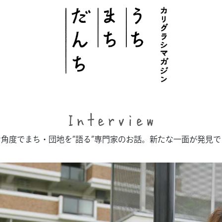
このサイトについて
# うち
角度でまち・団地を”語る”専門家のお話。新たな一面が発見
# まち
# だんち
ちず
特集