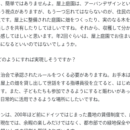
も、簡単ではありませんよ。屋上庭園は、アーバンデザインと
いう視点がありますが、もう一つ忘れてはならないのが、住民
点です。屋上に整備された庭園に畑をつくったり、実のなる木
楽しさを共有したりしてほしいですね。それから、収穫して分
共感してほしいと思います。年2回ぐらいは、屋上庭園でお住ま
場になるといいのではないでしょうか。
どのようにすれば実現しそうですか？
自治会で承認されたルールをつくる必要がありますね。お手本
。屋上の畑を貸し出して世話をする指導員役を立てると、はじ
ます。また、子どもたちも参加できるようにすると賑わいがあ
、日常的に活用できるような場所にしたいですね。
ンは、200年ほど前にドイツではじまった農地の賃借制度で
。現在では、余暇の楽しみだけではなく、都市部での緑地保全