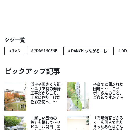
タグ一覧
# 3×3
# 7DAYS SCENE
# DANCHIつながるーむ
# DIY
ピックアップ記事
浜甲子園さくら街
子育てに開かれた
～エリア初の修繕
団地へ～「こサ
工事だからこそ、
ポ」さんのこと、
丁寧に作り上げた
ご存知ですか？～
色彩空間へ。～
「新しい団地の
「有明海苔どぶろ
色」を探して～リ
く」を個人で売り
ビエール関目 エ
きったあかねさん