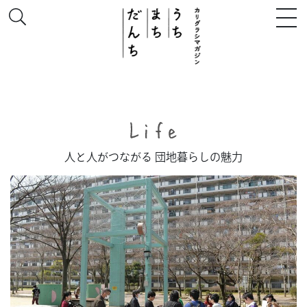
このサイトについて
人と人がつながる 団地暮らしの魅力
# うち
# まち
# だんち
ちず
特集