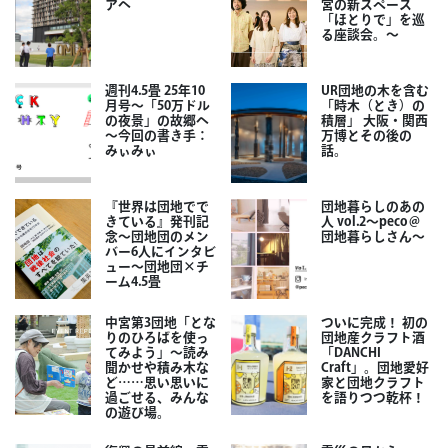
アへ
宮の新スペース
「ほとりで」を巡
る座談会。～
週刊4.5畳 25年10
UR団地の木を含む
月号～「50万ドル
「時木（とき）の
の夜景」の故郷へ
積層」 大阪・関西
～今回の書き手：
万博とその後の
みぃみぃ
話。
『世界は団地でで
団地暮らしのあの
きている』発刊記
人 vol.2～peco＠
念～団地団のメン
団地暮らしさん～
バー6人にインタビ
ュー～団地団×チ
ーム4.5畳
中宮第3団地「とな
ついに完成！ 初の
りのひろばを使っ
団地産クラフト酒
てみよう」～読み
「DANCHI
聞かせや積み木な
Craft」。団地愛好
ど……思い思いに
家と団地クラフト
過ごせる、みんな
を語りつつ乾杯！
の遊び場。