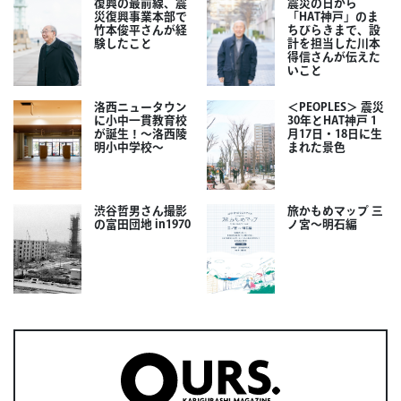
復興の最前線、震
震災の日から
災復興事業本部で
「HAT神戸」のま
竹本俊平さんが経
ちびらきまで、設
験したこと
計を担当した川本
得信さんが伝えた
いこと
洛西ニュータウン
＜PEOPLES＞ 震災
に小中一貫教育校
30年とHAT神戸 1
が誕生！～洛西陵
月17日・18日に生
明小中学校～
まれた景色
渋谷哲男さん撮影
旅かもめマップ 三
の富田団地 in1970
ノ宮〜明石編