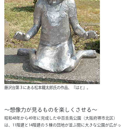
藤沢台第３にある松本鐵太郎氏の作品、『はと』。
～想像力が見るものを楽しくさせる～
昭和48年から49年に完成した中百舌鳥公園（大阪府堺市北区）
は、11階建と14階建の５棟の団地が並ぶ間に大きな公園が広がっ