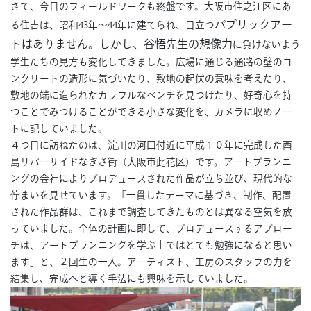
さて、今日のフィールドワークも終盤です。大阪市住之江区にあ
パブリックアー
る住吉は、昭和43年～44年に建てられ、目立つ
トはありません。しかし、谷悟先生の想像力
に負けないよう
学生たちの見方も変化してきました。広場に通じる通路の壁のコ
ンクリートの造形に気づいたり、敷地の起伏の意味を考えたり、
敷地の端に造られたカラフルなベンチを見つけたり、好奇心を持
つことでみつけることができる小さな変化を、カメラに収めノー
トに記していました。
４つ目に訪ねたのは、淀川の河口付近に平成１０年に完成した酉
島リバーサイドなぎさ街（大阪市此花区）です。アートプランニ
ングの会社によりプロデュースされた作品が立ち並び、現代的な
佇まいを見せています。「一貫したテーマに基づき、制作、配置
された作品群は、これまで調査してきたものとは異なる空気を放
っていました。全体の計画に即して、プロデュースするアプロー
チは、アートプランニングを学ぶ上ではとても勉強になると思い
ます」と、２回生の一人。アーティスト、工房のスタッフの力を
結集し、完成へと導く手法にも興味を示していました。