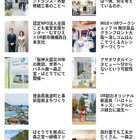
ントランス・外壁
は一体、何を考え
修繕工事のこと～
ているのか。
認定NPO法人全国
MUJI×URワークシ
こども食堂支援セ
ョップ in 無印良品
ンター・むすびえ
グランフロント大
×UR都市機構西日
阪～消しゴムはん
本支社
こでつくるカレン
ダーづくり～
「阪神大震災30年
アサダワタルイン
の教訓、世界へ」
タビュー～分から
パネル展～森之
ないという可能性
宮・ほとりでにて
～
開催～
徳島県美波町と事
UR初のオリジナル
前復興まちづくり
新遊具「ハロトレ
キッズ」～アルビ
ス緑丘に誕生～
ほとりでを拠点に
設計面でも工夫が
森之宮～緑橋エリ
たくさん。～森之