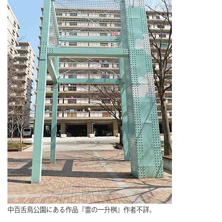
中百舌鳥公園にある作品『雷の一升桝』作者不詳。