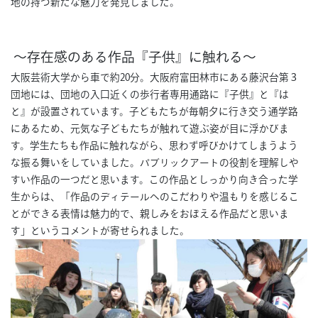
地の持つ新たな魅力を発見しました。
～存在感のある作品『子供』に触れる～
大阪芸術大学から車で約20分。大阪府富田林市にある藤沢台第３
団地には、団地の入口近くの歩行者専用通路に『子供』と『は
と』が設置されています。子どもたちが毎朝夕に行き交う通学路
にあるため、元気な子どもたちが触れて遊ぶ姿が目に浮かびま
す。学生たちも作品に触れながら、思わず呼びかけてしまうよう
な振る舞いをしていました。パブリックアートの役割を理解しや
すい作品の一つだと思います。この作品としっかり向き合った学
生からは、「作品のディテールへのこだわりや温もりを感じるこ
とができる表情は魅力的で、親しみをおぼえる作品だと思いま
す」というコメントが寄せられました。