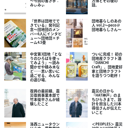
～今回の書き手：
万博とその後の
みぃみぃ
話。
『世界は団地でで
団地暮らしのあの
きている』発刊記
人 vol.2～peco＠
念～団地団のメン
団地暮らしさん～
バー6人にインタビ
ュー～団地団×チ
ーム4.5畳
中宮第3団地「とな
ついに完成！ 初の
りのひろばを使っ
団地産クラフト酒
てみよう」～読み
「DANCHI
聞かせや積み木な
Craft」。団地愛好
ど……思い思いに
家と団地クラフト
過ごせる、みんな
を語りつつ乾杯！
の遊び場。
復興の最前線、震
震災の日から
災復興事業本部で
「HAT神戸」のま
竹本俊平さんが経
ちびらきまで、設
験したこと
計を担当した川本
得信さんが伝えた
いこと
洛西ニュータウン
＜PEOPLES＞ 震災