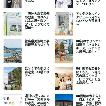
本支社
こでつくるカレン
ダーづくり～
「阪神大震災30年
アサダワタルイン
の教訓、世界へ」
タビュー～分から
パネル展～森之
ないという可能性
宮・ほとりでにて
～
開催～
徳島県美波町と事
UR初のオリジナル
前復興まちづくり
新遊具「ハロトレ
キッズ」～アルビ
ス緑丘に誕生～
ほとりでを拠点に
設計面でも工夫が
森之宮～緑橋エリ
たくさん。～森之
アへ
宮の新スペース
「ほとりで」を巡
る座談会。～
週刊4.5畳 25年10
UR団地の木を含む
月号～「50万ドル
「時木（とき）の
の夜景」の故郷へ
積層」 大阪・関西