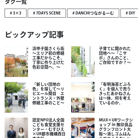
タグ一覧
# 3×3
# 7DAYS SCENE
# DANCHIつながるーむ
# DIY
ピックアップ記事
浜甲子園さくら街
子育てに開かれた
～エリア初の修繕
団地へ～「こサ
工事だからこそ、
ポ」さんのこと、
丁寧に作り上げた
ご存知ですか？～
色彩空間へ。～
「新しい団地の
「有明海苔どぶろ
色」を探して～リ
く」を個人で売り
ビエール関目 エ
きったあかねさん
ントランス・外壁
は一体、何を考え
修繕工事のこと～
ているのか。
認定NPO法人全国
MUJI×URワークシ
こども食堂支援セ
ョップ in 無印良品
ンター・むすびえ
グランフロント大
×UR都市機構西日
阪～消しゴムはん