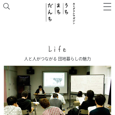
このサイトについて
人と人がつながる 団地暮らしの魅力
# うち
# まち
# だんち
ちず
特集