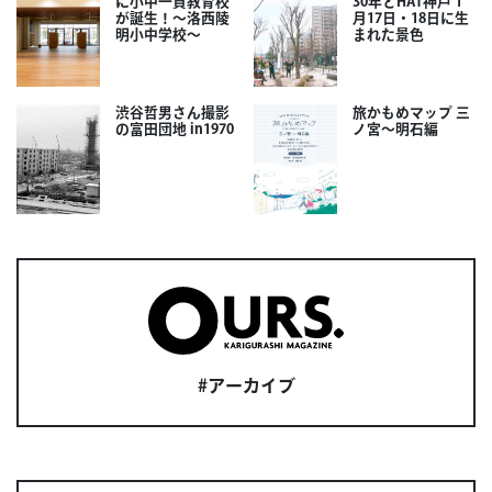
に小中一貫教育校
30年とHAT神戸 1
が誕生！～洛西陵
月17日・18日に生
明小中学校～
まれた景色
渋谷哲男さん撮影
旅かもめマップ 三
の富田団地 in1970
ノ宮〜明石編
#アーカイブ