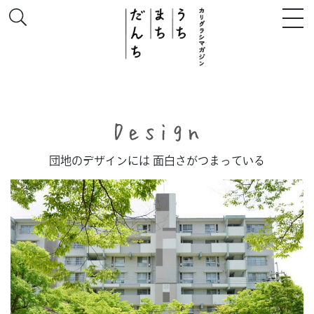
このサイトについて
団地のデザインには 面白さがつまっている
# うち
# まち
# だんち
ちず
特集