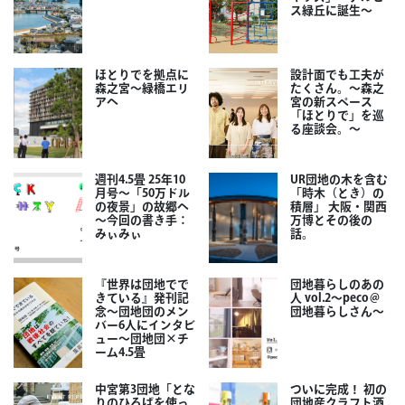
ス緑丘に誕生～
ほとりでを拠点に
設計面でも工夫が
森之宮～緑橋エリ
たくさん。～森之
アへ
宮の新スペース
「ほとりで」を巡
る座談会。～
週刊4.5畳 25年10
UR団地の木を含む
月号～「50万ドル
「時木（とき）の
の夜景」の故郷へ
積層」 大阪・関西
～今回の書き手：
万博とその後の
みぃみぃ
話。
『世界は団地でで
団地暮らしのあの
きている』発刊記
人 vol.2～peco＠
念～団地団のメン
団地暮らしさん～
バー6人にインタビ
ュー～団地団×チ
ーム4.5畳
中宮第3団地「とな
ついに完成！ 初の
りのひろばを使っ
団地産クラフト酒