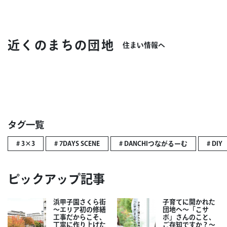
近くのまちの団地
住まい情報へ
タグ一覧
# 3×3
# 7DAYS SCENE
# DANCHIつながるーむ
# DIY
ピックアップ記事
浜甲子園さくら街
子育てに開かれた
～エリア初の修繕
団地へ～「こサ
工事だからこそ、
ポ」さんのこと、
丁寧に作り上げた
ご存知ですか？～