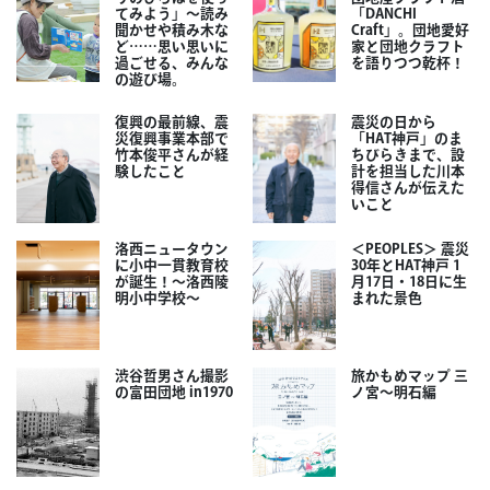
てみよう」～読み
「DANCHI
聞かせや積み木な
Craft」。団地愛好
ど……思い思いに
家と団地クラフト
過ごせる、みんな
を語りつつ乾杯！
の遊び場。
復興の最前線、震
震災の日から
災復興事業本部で
「HAT神戸」のま
竹本俊平さんが経
ちびらきまで、設
験したこと
計を担当した川本
得信さんが伝えた
いこと
洛西ニュータウン
＜PEOPLES＞ 震災
に小中一貫教育校
30年とHAT神戸 1
が誕生！～洛西陵
月17日・18日に生
明小中学校～
まれた景色
渋谷哲男さん撮影
旅かもめマップ 三
の富田団地 in1970
ノ宮〜明石編