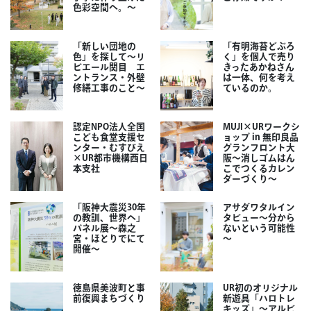
色彩空間へ。～
「新しい団地の
「有明海苔どぶろ
色」を探して～リ
く」を個人で売り
ビエール関目 エ
きったあかねさん
ントランス・外壁
は一体、何を考え
修繕工事のこと～
ているのか。
認定NPO法人全国
MUJI×URワークシ
こども食堂支援セ
ョップ in 無印良品
ンター・むすびえ
グランフロント大
×UR都市機構西日
阪～消しゴムはん
本支社
こでつくるカレン
ダーづくり～
「阪神大震災30年
アサダワタルイン
の教訓、世界へ」
タビュー～分から
パネル展～森之
ないという可能性
宮・ほとりでにて
～
開催～
徳島県美波町と事
UR初のオリジナル
前復興まちづくり
新遊具「ハロトレ
キッズ」～アルビ