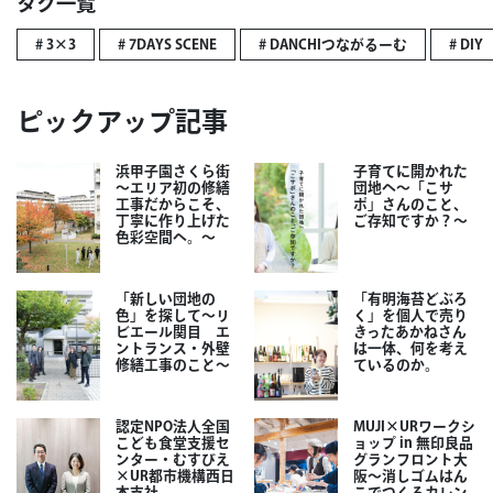
タグ一覧
# 3×3
# 7DAYS SCENE
# DANCHIつながるーむ
# DIY
ピックアップ記事
浜甲子園さくら街
子育てに開かれた
～エリア初の修繕
団地へ～「こサ
工事だからこそ、
ポ」さんのこと、
丁寧に作り上げた
ご存知ですか？～
色彩空間へ。～
「新しい団地の
「有明海苔どぶろ
色」を探して～リ
く」を個人で売り
ビエール関目 エ
きったあかねさん
ントランス・外壁
は一体、何を考え
修繕工事のこと～
ているのか。
認定NPO法人全国
MUJI×URワークシ
こども食堂支援セ
ョップ in 無印良品
ンター・むすびえ
グランフロント大
×UR都市機構西日
阪～消しゴムはん
本支社
こでつくるカレン