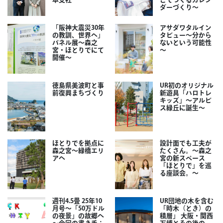
ダーづくり～
「阪神大震災30年
アサダワタルイン
の教訓、世界へ」
タビュー～分から
パネル展～森之
ないという可能性
宮・ほとりでにて
～
開催～
徳島県美波町と事
UR初のオリジナル
前復興まちづくり
新遊具「ハロトレ
キッズ」～アルビ
ス緑丘に誕生～
ほとりでを拠点に
設計面でも工夫が
森之宮～緑橋エリ
たくさん。～森之
アへ
宮の新スペース
「ほとりで」を巡
る座談会。～
週刊4.5畳 25年10
UR団地の木を含む
月号～「50万ドル
「時木（とき）の
の夜景」の故郷へ
積層」 大阪・関西