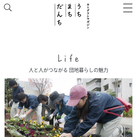
このサイトについて
人と人がつながる 団地暮らしの魅力
# うち
# まち
# だんち
ちず
特集