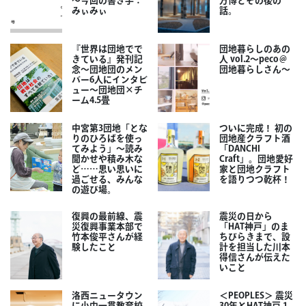
～今回の書き手：
万博とその後の
みぃみぃ
話。
『世界は団地でで
団地暮らしのあの
きている』発刊記
人 vol.2～peco＠
念～団地団のメン
団地暮らしさん～
バー6人にインタビ
ュー～団地団×チ
ーム4.5畳
中宮第3団地「とな
ついに完成！ 初の
りのひろばを使っ
団地産クラフト酒
てみよう」～読み
「DANCHI
聞かせや積み木な
Craft」。団地愛好
ど……思い思いに
家と団地クラフト
過ごせる、みんな
を語りつつ乾杯！
の遊び場。
復興の最前線、震
震災の日から
災復興事業本部で
「HAT神戸」のま
竹本俊平さんが経
ちびらきまで、設
験したこと
計を担当した川本
得信さんが伝えた
いこと
洛西ニュータウン
＜PEOPLES＞ 震災
に小中一貫教育校
30年とHAT神戸 1