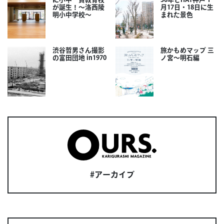
が誕生！～洛西陵
月17日・18日に生
明小中学校～
まれた景色
渋谷哲男さん撮影
旅かもめマップ 三
の富田団地 in1970
ノ宮〜明石編
#アーカイブ