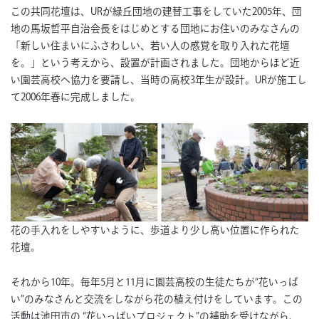
この共同花壇は、URが緑丘団地の建替工事をしていた2005年、団
地の馬坂哲平自治会長をはじめとする団地にお住いのみなさんの
「新しい住まいにふさわしい、若い人の感覚を取り入れた花壇
を。」という考えから、設置が計画されました。団地からほど近
い園芸高校へ協力を要請し、当時の高校3年生が設計。URが施工し
て2006年春に完成しました。
花の手入れをしやすいように、歩道より少し高い位置に作られた
花壇。
それから10年。毎年5月と11月に園芸高校の生徒たちが“花いっぱ
い”のみなさんと交流をしながら花の植え付けをしています。この
活動は池田市の “花いっぱいプロジェクト”の補助を受けながら、