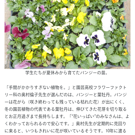
学生たちが夏休みから育てたパンジーの苗。
「手間がかかりすぎない植物を。」と園芸高校フラワーファクト
リー科の奥村倫子先生が選んだのは、パンジーと葉牡丹。パンジ
ーは花がら（咲き終わっても残っている枯れた花）が出にくく、
冬の園芸植物の代表である葉牡丹は、伸びてきた花芽を切り取る
とお正月過ぎまで長持ちします。「“花いっぱい”のみなさんは、よ
くわかっておられるので安心です。」奥村先生が定期的に見回り
に来ると、いつもきれいに花が咲いているそうです。10年に渡る