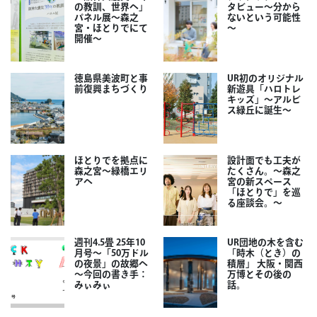
の教訓、世界へ」
タビュー～分から
パネル展～森之
ないという可能性
宮・ほとりでにて
～
開催～
徳島県美波町と事
UR初のオリジナル
前復興まちづくり
新遊具「ハロトレ
キッズ」～アルビ
ス緑丘に誕生～
ほとりでを拠点に
設計面でも工夫が
森之宮～緑橋エリ
たくさん。～森之
アへ
宮の新スペース
「ほとりで」を巡
る座談会。～
週刊4.5畳 25年10
UR団地の木を含む
月号～「50万ドル
「時木（とき）の
の夜景」の故郷へ
積層」 大阪・関西
～今回の書き手：
万博とその後の
みぃみぃ
話。