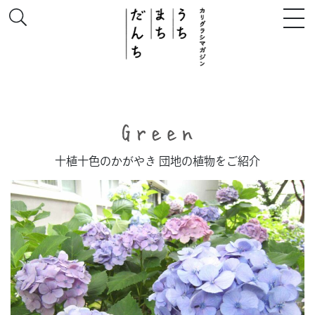
このサイトについて
十植十色のかがやき 団地の植物をご紹介
# うち
# まち
# だんち
ちず
特集