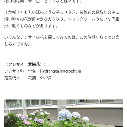
花の色は紫・青・白・ピンクなど様々です。
また咲き方も丸い球のような手まり咲き、装飾花の縁取りの中に
淡い粒々の花が鮮やかなガク咲き、ソフトクリームみたいな円錐
形に咲くものなどがあります。
いろんなアジサイの花を探してみるのは、この時期ならではの楽
しみ方ですね。
【アジサイ（紫陽花）】
アジサイ科 学名：Hydrangea macrophylla
落葉低木 花期：5～7月