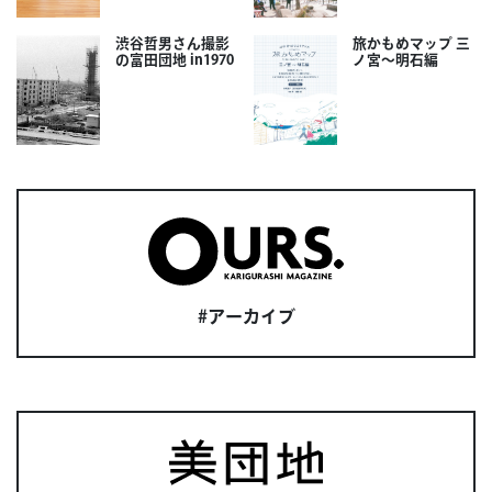
渋谷哲男さん撮影
旅かもめマップ 三
の富田団地 in1970
ノ宮〜明石編
#アーカイブ