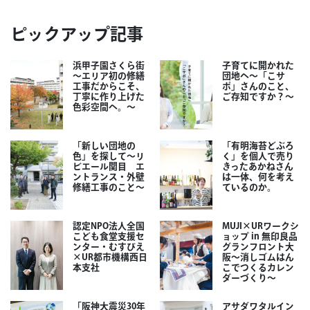
ピックアップ記事
浜甲子園さくら街
子育てに開かれた
～エリア初の修繕
団地へ～「こサ
工事だからこそ、
ポ」さんのこと、
丁寧に作り上げた
ご存知ですか？～
色彩空間へ。～
「新しい団地の
「有明海苔どぶろ
色」を探して～リ
く」を個人で売り
ビエール関目 エ
きったあかねさん
ントランス・外壁
は一体、何を考え
修繕工事のこと～
ているのか。
認定NPO法人全国
MUJI×URワークシ
こども食堂支援セ
ョップ in 無印良品
ンター・むすびえ
グランフロント大
×UR都市機構西日
阪～消しゴムはん
本支社
こでつくるカレン
ダーづくり～
「阪神大震災30年
アサダワタルイン