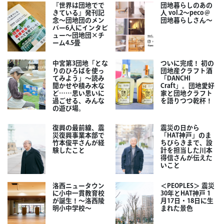
『世界は団地でで
団地暮らしのあの
きている』発刊記
人 vol.2～peco＠
念～団地団のメン
団地暮らしさん～
バー6人にインタビ
ュー～団地団×チ
ーム4.5畳
中宮第3団地「とな
ついに完成！ 初の
りのひろばを使っ
団地産クラフト酒
てみよう」～読み
「DANCHI
聞かせや積み木な
Craft」。団地愛好
ど……思い思いに
家と団地クラフト
過ごせる、みんな
を語りつつ乾杯！
の遊び場。
復興の最前線、震
震災の日から
災復興事業本部で
「HAT神戸」のま
竹本俊平さんが経
ちびらきまで、設
験したこと
計を担当した川本
得信さんが伝えた
いこと
洛西ニュータウン
＜PEOPLES＞ 震災
に小中一貫教育校
30年とHAT神戸 1
が誕生！～洛西陵
月17日・18日に生
明小中学校～
まれた景色