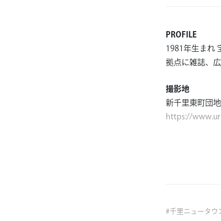
PROFILE
1981年生ま
拠点に雑誌、広
撮影地
新千里東町団地
https://www.ur
#
千里ニュータウ