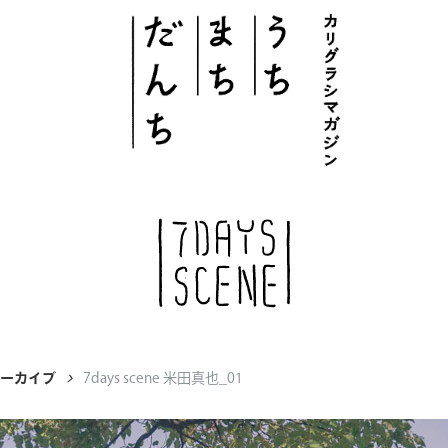
このサイトについて
# うち
# まち
# だんち
アーカイブ
7days scene 米田真也_01
ちず
特集