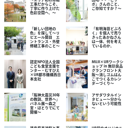
工事だからこそ、
ポ」さんのこと、
丁寧に作り上げた
ご存知ですか？～
色彩空間へ。～
「新しい団地の
「有明海苔どぶろ
色」を探して～リ
く」を個人で売り
ビエール関目 エ
きったあかねさん
ントランス・外壁
は一体、何を考え
修繕工事のこと～
ているのか。
認定NPO法人全国
MUJI×URワークシ
こども食堂支援セ
ョップ in 無印良品
ンター・むすびえ
グランフロント大
×UR都市機構西日
阪～消しゴムはん
本支社
こでつくるカレン
ダーづくり～
「阪神大震災30年
アサダワタルイン
の教訓、世界へ」
タビュー～分から
パネル展～森之
ないという可能性
宮・ほとりでにて
～
開催～