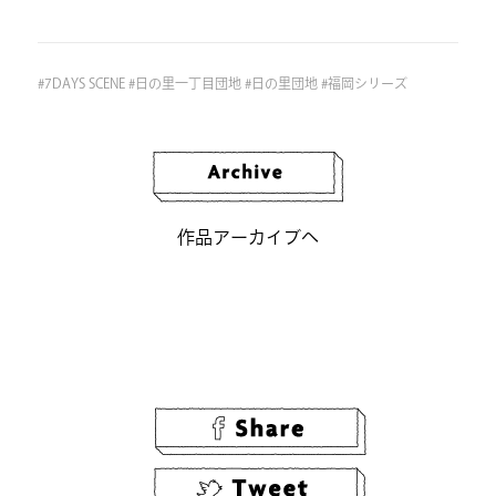
#
7DAYS SCENE
#
日の里一丁目団地
#
日の里団地
#
福岡シリーズ
作品アーカイブへ