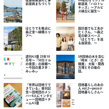
徳島県美波町と事
UR初のオリジナル
前復興まちづくり
新遊具「ハロトレ
キッズ」～アルビ
ス緑丘に誕生～
ほとりでを拠点に
設計面でも工夫が
森之宮～緑橋エリ
たくさん。～森之
アへ
宮の新スペース
「ほとりで」を巡
る座談会。～
週刊4.5畳 25年10
UR団地の木を含む
月号～「50万ドル
「時木（とき）の
の夜景」の故郷へ
積層」 大阪・関西
～今回の書き手：
万博とその後の
みぃみぃ
話。
『世界は団地でで
団地暮らしのあの
きている』発刊記
人 vol.2～peco＠
念～団地団のメン
団地暮らしさん～
バー6人にインタビ
ュー～団地団×チ
ーム4.5畳