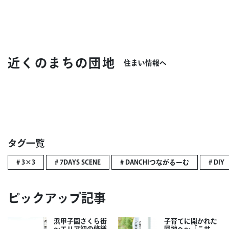
近くのまちの団地
住まい情報へ
タグ一覧
# 3×3
# 7DAYS SCENE
# DANCHIつながるーむ
# DIY
ピックアップ記事
浜甲子園さくら街
子育てに開かれた
～エリア初の修繕
団地へ～「こサ