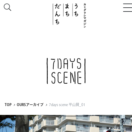
このサイトについて
# うち
# まち
# だんち
TOP
OURSアーカイブ
7days scene 平山賢_01
ちず
特集