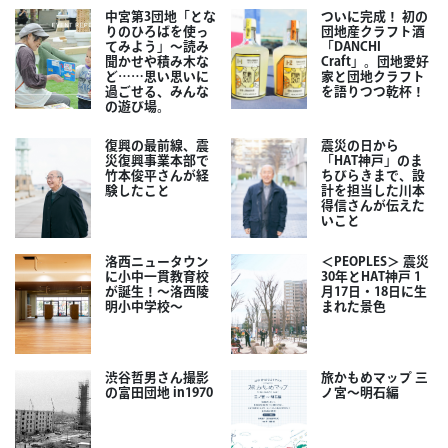
中宮第3団地「とな
ついに完成！ 初の
りのひろばを使っ
団地産クラフト酒
てみよう」～読み
「DANCHI
聞かせや積み木な
Craft」。団地愛好
ど……思い思いに
家と団地クラフト
過ごせる、みんな
を語りつつ乾杯！
の遊び場。
復興の最前線、震
震災の日から
災復興事業本部で
「HAT神戸」のま
竹本俊平さんが経
ちびらきまで、設
験したこと
計を担当した川本
得信さんが伝えた
いこと
洛西ニュータウン
＜PEOPLES＞ 震災
に小中一貫教育校
30年とHAT神戸 1
が誕生！～洛西陵
月17日・18日に生
明小中学校～
まれた景色
渋谷哲男さん撮影
旅かもめマップ 三
の富田団地 in1970
ノ宮〜明石編