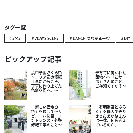
タグ一覧
# 3×3
# 7DAYS SCENE
# DANCHIつながるーむ
# DIY
ピックアップ記事
浜甲子園さくら街
子育てに開かれた
～エリア初の修繕
団地へ～「こサ
工事だからこそ、
ポ」さんのこと、
丁寧に作り上げた
ご存知ですか？～
色彩空間へ。～
「新しい団地の
「有明海苔どぶろ
色」を探して～リ
く」を個人で売り
ビエール関目 エ
きったあかねさん
ントランス・外壁
は一体、何を考え
修繕工事のこと～
ているのか。