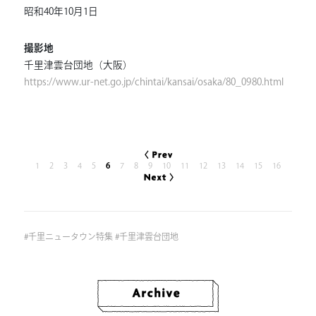
昭和40年10月1日
撮影地
千里津雲台団地（大阪）
https://www.ur-net.go.jp/chintai/kansai/osaka/80_0980.html
1
2
3
4
5
6
7
8
9
10
11
12
13
14
15
16
#
千里ニュータウン特集
#
千里津雲台団地