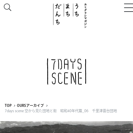
このサイトについて
# うち
# まち
# だんち
TOP
OURSアーカイブ
7days scene 空から見た団地と街 昭和40年代篇_06 千里津雲台団地
ちず
特集