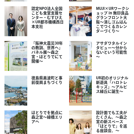
認定NPO法人全国
MUJI×URワークシ
こども食堂支援セ
ョップ in 無印良品
ンター・むすびえ
グランフロント大
×UR都市機構西日
阪～消しゴムはん
本支社
こでつくるカレン
ダーづくり～
「阪神大震災30年
アサダワタルイン
の教訓、世界へ」
タビュー～分から
パネル展～森之
ないという可能性
宮・ほとりでにて
～
開催～
徳島県美波町と事
UR初のオリジナル
前復興まちづくり
新遊具「ハロトレ
キッズ」～アルビ
ス緑丘に誕生～
ほとりでを拠点に
設計面でも工夫が
森之宮～緑橋エリ
たくさん。～森之
アへ
宮の新スペース
「ほとりで」を巡
る座談会。～