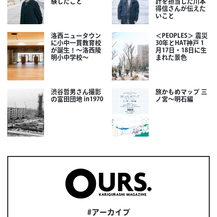
験したこと
計を担当した川本
得信さんが伝えた
いこと
洛西ニュータウン
＜PEOPLES＞ 震災
に小中一貫教育校
30年とHAT神戸 1
が誕生！～洛西陵
月17日・18日に生
明小中学校～
まれた景色
渋谷哲男さん撮影
旅かもめマップ 三
の富田団地 in1970
ノ宮〜明石編
#アーカイブ