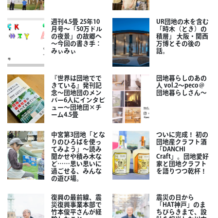
週刊4.5畳 25年10
UR団地の木を含む
月号～「50万ドル
「時木（とき）の
の夜景」の故郷へ
積層」 大阪・関西
～今回の書き手：
万博とその後の
みぃみぃ
話。
『世界は団地でで
団地暮らしのあの
きている』発刊記
人 vol.2～peco＠
念～団地団のメン
団地暮らしさん～
バー6人にインタビ
ュー～団地団×チ
ーム4.5畳
中宮第3団地「とな
ついに完成！ 初の
りのひろばを使っ
団地産クラフト酒
てみよう」～読み
「DANCHI
聞かせや積み木な
Craft」。団地愛好
ど……思い思いに
家と団地クラフト
過ごせる、みんな
を語りつつ乾杯！
の遊び場。
復興の最前線、震
震災の日から
災復興事業本部で
「HAT神戸」のま
竹本俊平さんが経
ちびらきまで、設