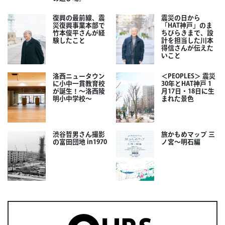
復興の最前線、震
震災の日から
災復興事業本部で
「HAT神戸」のま
竹本俊平さんが経
ちびらきまで、設
験したこと
計を担当した川本
得信さんが伝えた
いこと
洛西ニュータウン
＜PEOPLES＞ 震災
に小中一貫教育校
30年とHAT神戸 1
が誕生！～洛西陵
月17日・18日に生
明小中学校～
まれた景色
渋谷哲男さん撮影
旅かもめマップ 三
の富田団地 in1970
ノ宮〜明石編