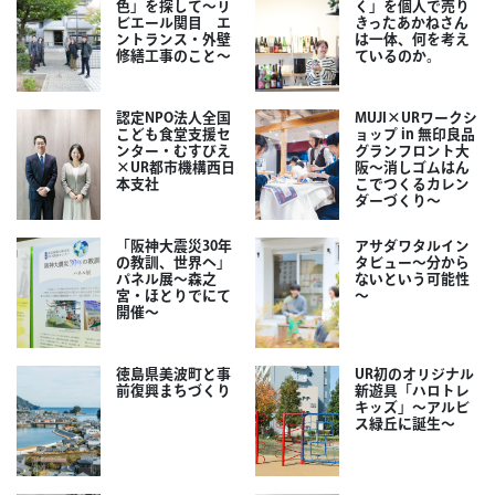
色」を探して～リ
く」を個人で売り
ビエール関目 エ
きったあかねさん
ントランス・外壁
は一体、何を考え
修繕工事のこと～
ているのか。
認定NPO法人全国
MUJI×URワークシ
こども食堂支援セ
ョップ in 無印良品
ンター・むすびえ
グランフロント大
×UR都市機構西日
阪～消しゴムはん
本支社
こでつくるカレン
ダーづくり～
「阪神大震災30年
アサダワタルイン
の教訓、世界へ」
タビュー～分から
パネル展～森之
ないという可能性
宮・ほとりでにて
～
開催～
徳島県美波町と事
UR初のオリジナル
前復興まちづくり
新遊具「ハロトレ
キッズ」～アルビ
ス緑丘に誕生～