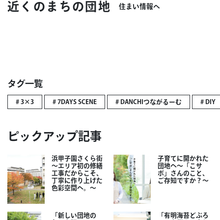
近くのまちの団地
住まい情報へ
タグ一覧
# 3×3
# 7DAYS SCENE
# DANCHIつながるーむ
# DIY
ピックアップ記事
浜甲子園さくら街
子育てに開かれた
～エリア初の修繕
団地へ～「こサ
工事だからこそ、
ポ」さんのこと、
丁寧に作り上げた
ご存知ですか？～
色彩空間へ。～
「新しい団地の
「有明海苔どぶろ