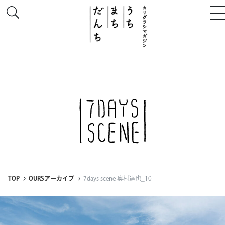
このサイトについて
# うち
# まち
# だんち
TOP
OURSアーカイブ
7days scene 奥村達也_10
ちず
特集