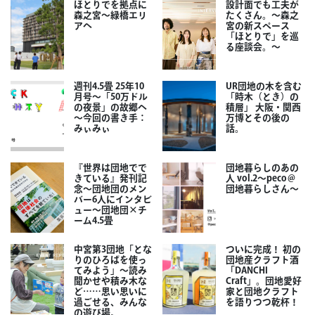
ほとりでを拠点に
設計面でも工夫が
森之宮～緑橋エリ
たくさん。～森之
アへ
宮の新スペース
「ほとりで」を巡
る座談会。～
週刊4.5畳 25年10
UR団地の木を含む
月号～「50万ドル
「時木（とき）の
の夜景」の故郷へ
積層」 大阪・関西
～今回の書き手：
万博とその後の
みぃみぃ
話。
『世界は団地でで
団地暮らしのあの
きている』発刊記
人 vol.2～peco＠
念～団地団のメン
団地暮らしさん～
バー6人にインタビ
ュー～団地団×チ
ーム4.5畳
中宮第3団地「とな
ついに完成！ 初の
りのひろばを使っ
団地産クラフト酒
てみよう」～読み
「DANCHI
聞かせや積み木な
Craft」。団地愛好
ど……思い思いに
家と団地クラフト
過ごせる、みんな
を語りつつ乾杯！
の遊び場。