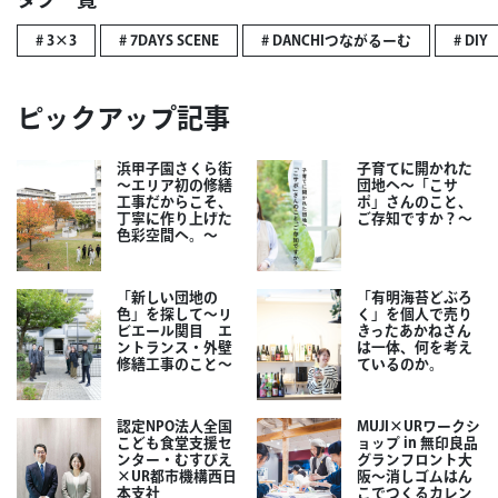
# 3×3
# 7DAYS SCENE
# DANCHIつながるーむ
# DIY
ピックアップ記事
浜甲子園さくら街
子育てに開かれた
～エリア初の修繕
団地へ～「こサ
工事だからこそ、
ポ」さんのこと、
丁寧に作り上げた
ご存知ですか？～
色彩空間へ。～
「新しい団地の
「有明海苔どぶろ
色」を探して～リ
く」を個人で売り
ビエール関目 エ
きったあかねさん
ントランス・外壁
は一体、何を考え
修繕工事のこと～
ているのか。
認定NPO法人全国
MUJI×URワークシ
こども食堂支援セ
ョップ in 無印良品
ンター・むすびえ
グランフロント大
×UR都市機構西日
阪～消しゴムはん
本支社
こでつくるカレン