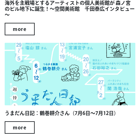
海外を主戦場とするアーティストの個人美術館が 森ノ宮
のビル地下に誕生！～空間美術館 千田泰広インタビュー
～
more
うまだん日記：鶴巻耕介さん（7月6日～7月12日）
more