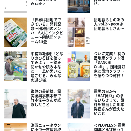
みぃみぃ
話。
『世界は団地でで
団地暮らしのあの
きている』発刊記
人 vol.2～peco＠
念～団地団のメン
団地暮らしさん～
バー6人にインタビ
ュー～団地団×チ
ーム4.5畳
中宮第3団地「とな
ついに完成！ 初の
りのひろばを使っ
団地産クラフト酒
てみよう」～読み
「DANCHI
聞かせや積み木な
Craft」。団地愛好
ど……思い思いに
家と団地クラフト
過ごせる、みんな
を語りつつ乾杯！
の遊び場。
復興の最前線、震
震災の日から
災復興事業本部で
「HAT神戸」のま
竹本俊平さんが経
ちびらきまで、設
験したこと
計を担当した川本
得信さんが伝えた
いこと
洛西ニュータウン
＜PEOPLES＞ 震災
に小中一貫教育校
30年とHAT神戸 1