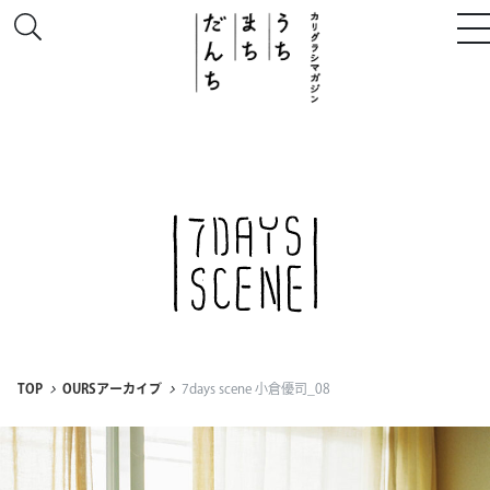
このサイトについて
# うち
# まち
# だんち
TOP
OURSアーカイブ
7days scene 小倉優司_08
ちず
特集