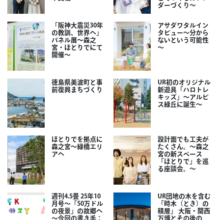
ダーづくり～
「阪神大震災30年
アサダワタルイン
の教訓、世界へ」
タビュー～分から
パネル展～森之
ないという可能性
宮・ほとりでにて
～
開催～
徳島県美波町と事
UR初のオリジナル
前復興まちづくり
新遊具「ハロトレ
キッズ」～アルビ
ス緑丘に誕生～
ほとりでを拠点に
設計面でも工夫が
森之宮～緑橋エリ
たくさん。～森之
アへ
宮の新スペース
「ほとりで」を巡
る座談会。～
週刊4.5畳 25年10
UR団地の木を含む
月号～「50万ドル
「時木（とき）の
の夜景」の故郷へ
積層」 大阪・関西
～今回の書き手：
万博とその後の