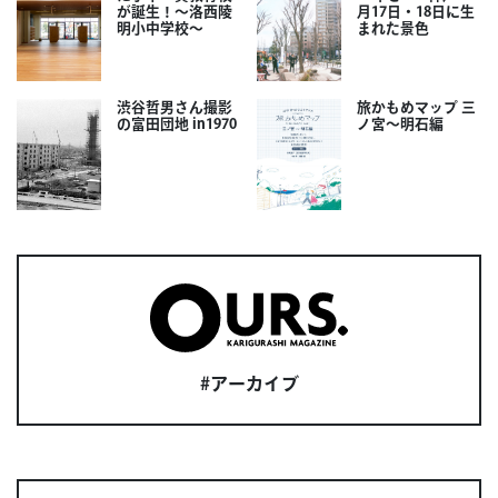
が誕生！～洛西陵
月17日・18日に生
明小中学校～
まれた景色
渋谷哲男さん撮影
旅かもめマップ 三
の富田団地 in1970
ノ宮〜明石編
#アーカイブ