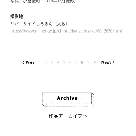
写真／小倉優司 （14年12月撮影）
撮影地
リバーサイドしろきた（大阪）
https://www.ur-net.go.jp/chintai/kansai/osaka/80_2630.html
1
2
3
4
5
6
7
8
9
10
作品アーカイブへ