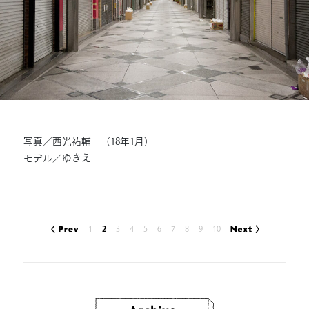
写真／西光祐輔 （18年1月）
モデル／ゆきえ
1
2
3
4
5
6
7
8
9
10