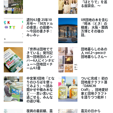
「ほとりで」を巡
る座談会。～
週刊4.5畳 25年10
UR団地の木を含む
月号～「50万ドル
「時木（とき）の
の夜景」の故郷へ
積層」 大阪・関西
～今回の書き手：
万博とその後の
みぃみぃ
話。
『世界は団地でで
団地暮らしのあの
きている』発刊記
人 vol.2～peco＠
念～団地団のメン
団地暮らしさん～
バー6人にインタビ
ュー～団地団×チ
ーム4.5畳
中宮第3団地「とな
ついに完成！ 初の
りのひろばを使っ
団地産クラフト酒
てみよう」～読み
「DANCHI
聞かせや積み木な
Craft」。団地愛好
ど……思い思いに
家と団地クラフト
過ごせる、みんな
を語りつつ乾杯！
の遊び場。
復興の最前線、震
震災の日から