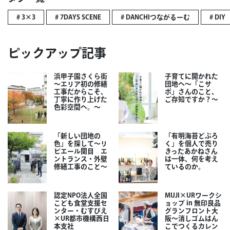
# 3×3
# 7DAYS SCENE
# DANCHIつながるーむ
# DIY
ピックアップ記事
浜甲子園さくら街
子育てに開かれた
～エリア初の修繕
団地へ～「こサ
工事だからこそ、
ポ」さんのこと、
丁寧に作り上げた
ご存知ですか？～
色彩空間へ。～
「新しい団地の
「有明海苔どぶろ
色」を探して～リ
く」を個人で売り
ビエール関目 エ
きったあかねさん
ントランス・外壁
は一体、何を考え
修繕工事のこと～
ているのか。
認定NPO法人全国
MUJI×URワークシ
こども食堂支援セ
ョップ in 無印良品
ンター・むすびえ
グランフロント大
×UR都市機構西日
阪～消しゴムはん
本支社
こでつくるカレン