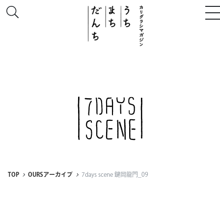
このサイトについて
# うち
# まち
# だんち
TOP
OURSアーカイブ
7days scene 鍵岡龍門_09
ちず
特集