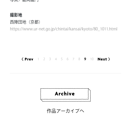
撮影地
西陣団地（京都）
https://www.ur-net.go.jp/chintai/kansai/kyoto/80_1011.html
1
2
3
4
5
6
7
8
9
10
作品アーカイブへ