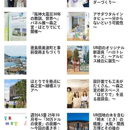
ダーづくり～
「阪神大震災30年
アサダワタルイン
の教訓、世界へ」
タビュー～分から
パネル展～森之
ないという可能性
宮・ほとりでにて
～
開催～
徳島県美波町と事
UR初のオリジナル
前復興まちづくり
新遊具「ハロトレ
キッズ」～アルビ
ス緑丘に誕生～
ほとりでを拠点に
設計面でも工夫が
森之宮～緑橋エリ
たくさん。～森之
アへ
宮の新スペース
「ほとりで」を巡
る座談会。～
週刊4.5畳 25年10
UR団地の木を含む
月号～「50万ドル
「時木（とき）の
の夜景」の故郷へ
積層」 大阪・関西
～今回の書き手：
万博とその後の