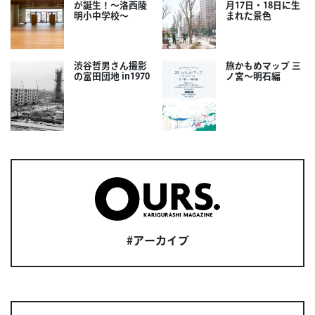
が誕生！～洛西陵
月17日・18日に生
明小中学校～
まれた景色
渋谷哲男さん撮影
旅かもめマップ 三
の富田団地 in1970
ノ宮〜明石編
#アーカイブ