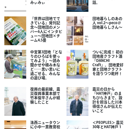
みぃみぃ
話。
『世界は団地でで
団地暮らしのあの
きている』発刊記
人 vol.2～peco＠
念～団地団のメン
団地暮らしさん～
バー6人にインタビ
ュー～団地団×チ
ーム4.5畳
中宮第3団地「とな
ついに完成！ 初の
りのひろばを使っ
団地産クラフト酒
てみよう」～読み
「DANCHI
聞かせや積み木な
Craft」。団地愛好
ど……思い思いに
家と団地クラフト
過ごせる、みんな
を語りつつ乾杯！
の遊び場。
復興の最前線、震
震災の日から
災復興事業本部で
「HAT神戸」のま
竹本俊平さんが経
ちびらきまで、設
験したこと
計を担当した川本
得信さんが伝えた
いこと
洛西ニュータウン
＜PEOPLES＞ 震災
に小中一貫教育校
30年とHAT神戸 1