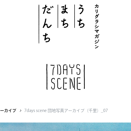
このサイトについて
# うち
# まち
# だんち
アーカイブ
7days scene 団地写真アーカイブ（千里）_07
ちず
特集