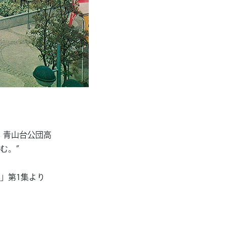
、青山台公団高
む。”
」第1集より