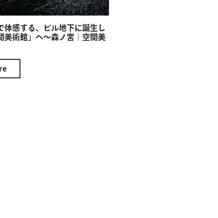
で体感する、ビル地下に誕生し
間美術館」へ～森ノ宮｜空間美
re