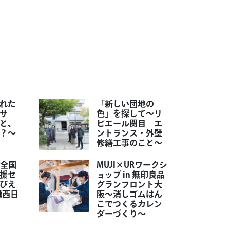
れた
「新しい団地の
サ
色」を探して～リ
と、
ビエール関目 エ
？～
ントランス・外壁
修繕工事のこと～
人全国
MUJI×URワークシ
援セ
ョップ in 無印良品
びえ
グランフロント大
構西日
阪～消しゴムはん
こでつくるカレン
ダーづくり～