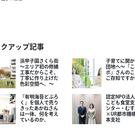
ックアップ記事
浜甲子園さくら街
子育てに開か
～エリア初の修繕
団地へ～「こ
工事だからこそ、
ポ」さんのこ
丁寧に作り上げた
ご存知ですか
色彩空間へ。～
「有明海苔どぶろ
認定NPO法
く」を個人で売り
こども食堂支
きったあかねさん
ンター・むす
は一体、何を考え
×UR都市機
ているのか。
本支社