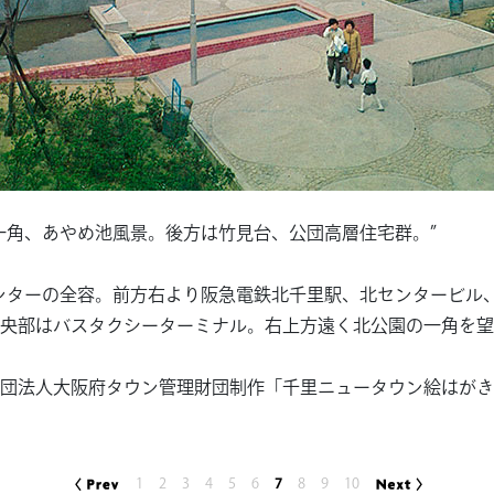
一角、あやめ池風景。後方は竹見台、公団高層住宅群。”
ンターの全容。前方右より阪急電鉄北千里駅、北センタービル
央部はバスタクシーターミナル。右上方遠く北公園の一角を望
団法人大阪府タウン管理財団制作「千里ニュータウン絵はがき
1
2
3
4
5
6
7
8
9
10