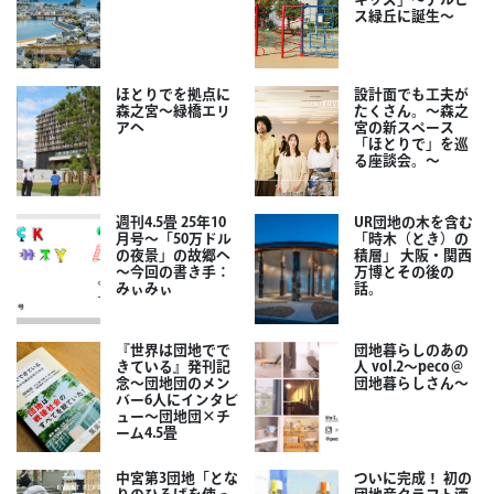
ス緑丘に誕生～
ほとりでを拠点に
設計面でも工夫が
森之宮～緑橋エリ
たくさん。～森之
アへ
宮の新スペース
「ほとりで」を巡
る座談会。～
週刊4.5畳 25年10
UR団地の木を含む
月号～「50万ドル
「時木（とき）の
の夜景」の故郷へ
積層」 大阪・関西
～今回の書き手：
万博とその後の
みぃみぃ
話。
『世界は団地でで
団地暮らしのあの
きている』発刊記
人 vol.2～peco＠
念～団地団のメン
団地暮らしさん～
バー6人にインタビ
ュー～団地団×チ
ーム4.5畳
中宮第3団地「とな
ついに完成！ 初の