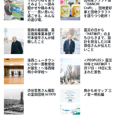
りのひろばを使っ
団地産クラフト酒
てみよう」～読み
「DANCHI
聞かせや積み木な
Craft」。団地愛好
ど……思い思いに
家と団地クラフト
過ごせる、みんな
を語りつつ乾杯！
の遊び場。
復興の最前線、震
震災の日から
災復興事業本部で
「HAT神戸」のま
竹本俊平さんが経
ちびらきまで、設
験したこと
計を担当した川本
得信さんが伝えた
いこと
洛西ニュータウン
＜PEOPLES＞ 震災
に小中一貫教育校
30年とHAT神戸 1
が誕生！～洛西陵
月17日・18日に生
明小中学校～
まれた景色
渋谷哲男さん撮影
旅かもめマップ 三
の富田団地 in1970
ノ宮〜明石編