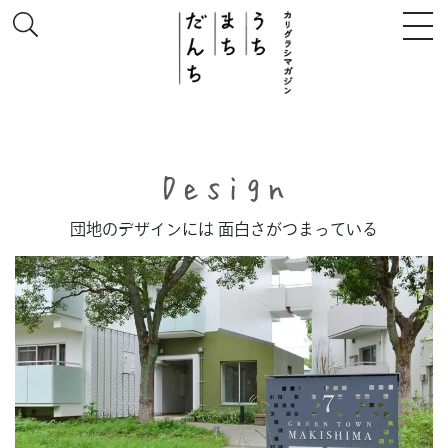
このサイトについて
団地のデザインには 面白さがつまっている
# うち
# まち
# だんち
ちず
特集