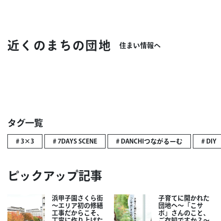
近くのまちの団地
住まい情報へ
タグ一覧
# 3×3
# 7DAYS SCENE
# DANCHIつながるーむ
# DIY
ピックアップ記事
浜甲子園さくら街
子育てに開かれた
～エリア初の修繕
団地へ～「こサ
工事だからこそ、
ポ」さんのこと、
丁寧に作り上げた
ご存知ですか？～