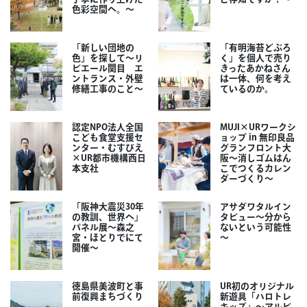
色彩空間へ。～
「新しい団地の
「有明海苔どぶろ
色」を探して～リ
く」を個人で売り
ビエール関目 エ
きったあかねさん
ントランス・外壁
は一体、何を考え
修繕工事のこと～
ているのか。
認定NPO法人全国
MUJI×URワークシ
こども食堂支援セ
ョップ in 無印良品
ンター・むすびえ
グランフロント大
×UR都市機構西日
阪～消しゴムはん
本支社
こでつくるカレン
ダーづくり～
「阪神大震災30年
アサダワタルイン
の教訓、世界へ」
タビュー～分から
パネル展～森之
ないという可能性
宮・ほとりでにて
～
開催～
徳島県美波町と事
UR初のオリジナル
前復興まちづくり
新遊具「ハロトレ
キッズ」～アルビ