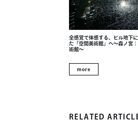
全感覚で体感する、ビル地下に
た「空間美術館」へ～森ノ宮｜
術館～
more
RELATED ARTICL