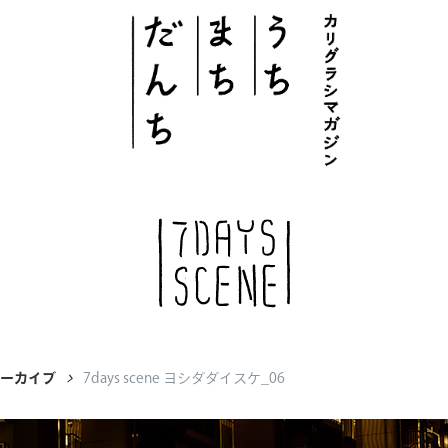
このサイトについて
# うち
# まち
# だんち
アーカイブ
7days scene ヨシダダイスケ_06
ちず
特集