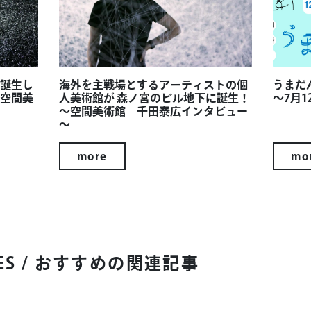
誕生し
海外を主戦場とするアーティストの個
うまだ
空間美
人美術館が 森ノ宮のビル地下に誕生！
～7月1
～空間美術館 千田泰広インタビュー
～
more
mo
ES
/ おすすめの関連記事