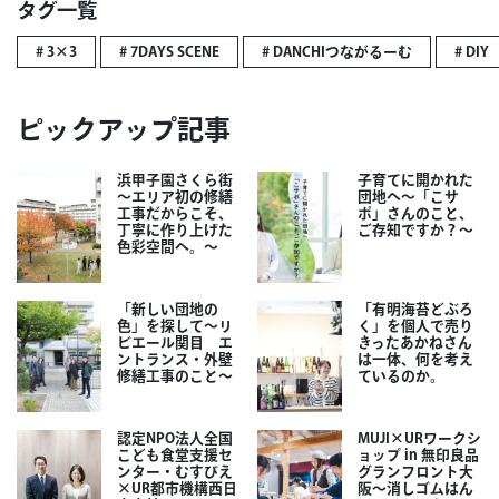
タグ一覧
# 3×3
# 7DAYS SCENE
# DANCHIつながるーむ
# DIY
ピックアップ記事
浜甲子園さくら街
子育てに開かれた
～エリア初の修繕
団地へ～「こサ
工事だからこそ、
ポ」さんのこと、
丁寧に作り上げた
ご存知ですか？～
色彩空間へ。～
「新しい団地の
「有明海苔どぶろ
色」を探して～リ
く」を個人で売り
ビエール関目 エ
きったあかねさん
ントランス・外壁
は一体、何を考え
修繕工事のこと～
ているのか。
認定NPO法人全国
MUJI×URワークシ
こども食堂支援セ
ョップ in 無印良品
ンター・むすびえ
グランフロント大
×UR都市機構西日
阪～消しゴムはん