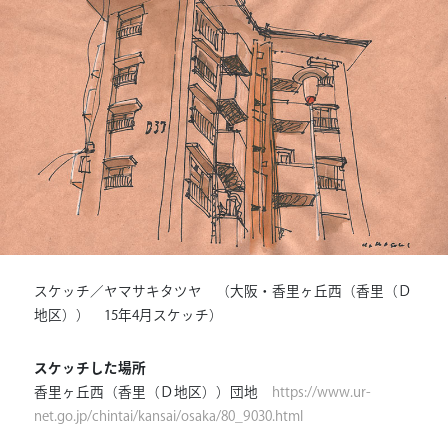
連載
ジャーナル
タグ一覧
スケッチ／ヤマサキタツヤ （大阪・香里ヶ丘西（香里（Ｄ
地区）） 15年4月スケッチ）
スケッチした場所
香里ヶ丘西（香里（Ｄ地区））団地
https://www.ur-
net.go.jp/chintai/kansai/osaka/80_9030.html