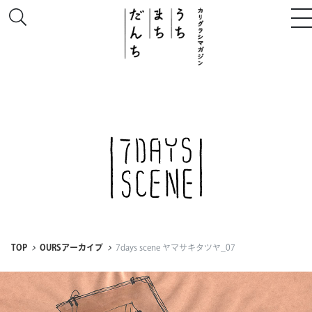
このサイトについて
# うち
# まち
# だんち
TOP
OURSアーカイブ
7days scene ヤマサキタツヤ_07
ちず
特集