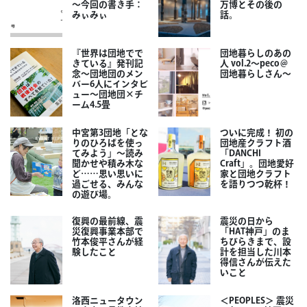
～今回の書き手：
万博とその後の
みぃみぃ
話。
『世界は団地でで
団地暮らしのあの
きている』発刊記
人 vol.2～peco＠
念～団地団のメン
団地暮らしさん～
バー6人にインタビ
ュー～団地団×チ
ーム4.5畳
中宮第3団地「とな
ついに完成！ 初の
りのひろばを使っ
団地産クラフト酒
てみよう」～読み
「DANCHI
聞かせや積み木な
Craft」。団地愛好
ど……思い思いに
家と団地クラフト
過ごせる、みんな
を語りつつ乾杯！
の遊び場。
復興の最前線、震
震災の日から
災復興事業本部で
「HAT神戸」のま
竹本俊平さんが経
ちびらきまで、設
験したこと
計を担当した川本
得信さんが伝えた
いこと
洛西ニュータウン
＜PEOPLES＞ 震災