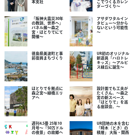
本支社
こでつくるカレン
ダーづくり～
「阪神大震災30年
アサダワタルイン
の教訓、世界へ」
タビュー～分から
パネル展～森之
ないという可能性
宮・ほとりでにて
～
開催～
徳島県美波町と事
UR初のオリジナル
前復興まちづくり
新遊具「ハロトレ
キッズ」～アルビ
ス緑丘に誕生～
ほとりでを拠点に
設計面でも工夫が
森之宮～緑橋エリ
たくさん。～森之
アへ
宮の新スペース
「ほとりで」を巡
る座談会。～
週刊4.5畳 25年10
UR団地の木を含む
月号～「50万ドル
「時木（とき）の
の夜景」の故郷へ
積層」 大阪・関西