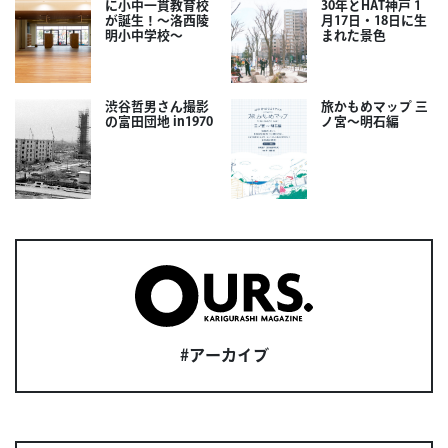
に小中一貫教育校
30年とHAT神戸 1
が誕生！～洛西陵
月17日・18日に生
明小中学校～
まれた景色
渋谷哲男さん撮影
旅かもめマップ 三
の富田団地 in1970
ノ宮〜明石編
#アーカイブ