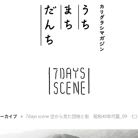
このサイトについて
# うち
# まち
# だんち
アーカイブ
7days scene 空から見た団地と街 昭和40年代篇_09 
ちず
特集