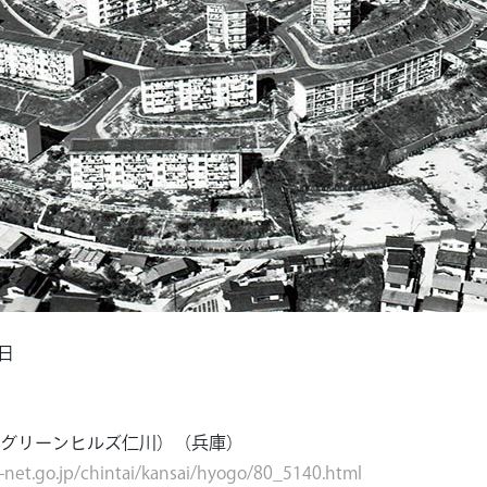
8日
グリーンヒルズ仁川）（兵庫）
-net.go.jp/chintai/kansai/hyogo/80_5140.html