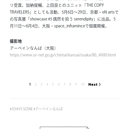
リ受賞。加納俊輔、上田良とのユニット「THE COPY
TRAVELERS」としても活動。5月6日～29日、京都・eN artsで
の写真展「showcase #5 偶然を拾う serendipity」に出品。5
月11日～6月4日、大阪・space_inframinceで個展開催。
撮影地
アーベインなんば（大阪）
https://www.ur-net.go.jp/chintai/kansai/osaka/80_4900.html
1
2
3
4
5
6
7
8
9
10
#
7DAYS SCENE
#
アーベインなんば