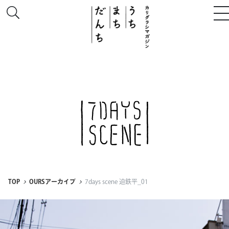
このサイトについて
# うち
# まち
# だんち
TOP
OURSアーカイブ
7days scene 迫鉄平_01
ちず
特集