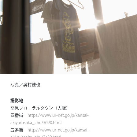
連載
ジャーナル
タグ一覧
写真／奥村達也
撮影地
高見フローラルタウン（大阪）
四番街
https://www.ur-net.go.jp/kansai-
akiya/osaka_chu/3690.html
五番街
https://www.ur-net.go.jp/kansai-