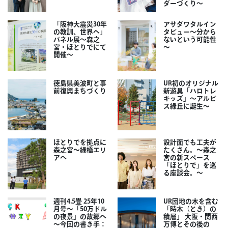
ダーづくり～
「阪神大震災30年
アサダワタルイン
の教訓、世界へ」
タビュー～分から
パネル展～森之
ないという可能性
宮・ほとりでにて
～
開催～
徳島県美波町と事
UR初のオリジナル
前復興まちづくり
新遊具「ハロトレ
キッズ」～アルビ
ス緑丘に誕生～
ほとりでを拠点に
設計面でも工夫が
森之宮～緑橋エリ
たくさん。～森之
アへ
宮の新スペース
「ほとりで」を巡
る座談会。～
週刊4.5畳 25年10
UR団地の木を含む
月号～「50万ドル
「時木（とき）の
の夜景」の故郷へ
積層」 大阪・関西
～今回の書き手：
万博とその後の