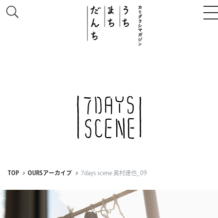
このサイトについて
# うち
# まち
# だんち
TOP
OURSアーカイブ
7days scene 奥村達也_09
ちず
特集