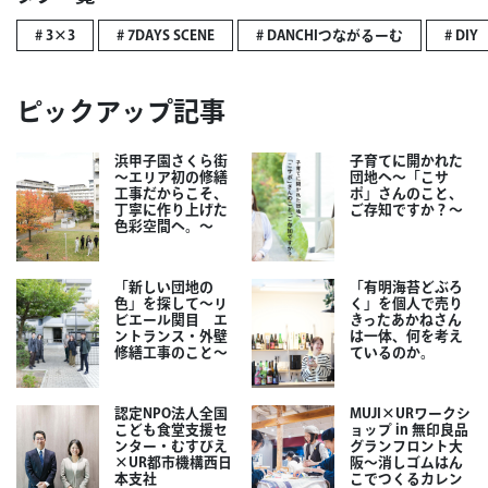
# 3×3
# 7DAYS SCENE
# DANCHIつながるーむ
# DIY
ピックアップ記事
浜甲子園さくら街
子育てに開かれた
～エリア初の修繕
団地へ～「こサ
工事だからこそ、
ポ」さんのこと、
丁寧に作り上げた
ご存知ですか？～
色彩空間へ。～
「新しい団地の
「有明海苔どぶろ
色」を探して～リ
く」を個人で売り
ビエール関目 エ
きったあかねさん
ントランス・外壁
は一体、何を考え
修繕工事のこと～
ているのか。
認定NPO法人全国
MUJI×URワークシ
こども食堂支援セ
ョップ in 無印良品
ンター・むすびえ
グランフロント大
×UR都市機構西日
阪～消しゴムはん
本支社
こでつくるカレン