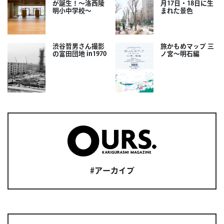
が誕生！～洛西陵
月17日・18日に生
明小中学校～
まれた景色
渋谷哲男さん撮影
旅かもめマップ 三
の富田団地 in1970
ノ宮〜明石編
#アーカイブ