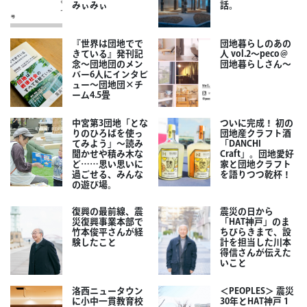
みぃみぃ
話。
『世界は団地でで
団地暮らしのあの
きている』発刊記
人 vol.2～peco＠
念～団地団のメン
団地暮らしさん～
バー6人にインタビ
ュー～団地団×チ
ーム4.5畳
中宮第3団地「とな
ついに完成！ 初の
りのひろばを使っ
団地産クラフト酒
てみよう」～読み
「DANCHI
聞かせや積み木な
Craft」。団地愛好
ど……思い思いに
家と団地クラフト
過ごせる、みんな
を語りつつ乾杯！
の遊び場。
復興の最前線、震
震災の日から
災復興事業本部で
「HAT神戸」のま
竹本俊平さんが経
ちびらきまで、設
験したこと
計を担当した川本
得信さんが伝えた
いこと
洛西ニュータウン
＜PEOPLES＞ 震災
に小中一貫教育校
30年とHAT神戸 1