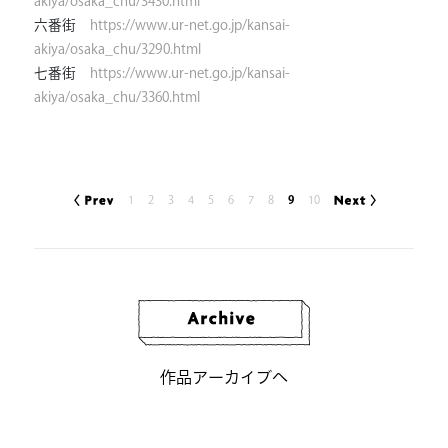
akiya/osaka_chu/3430.html
六番街
https://www.ur-net.go.jp/kansai-
akiya/osaka_chu/3290.html
七番街
https://www.ur-net.go.jp/kansai-
akiya/osaka_chu/3360.html
1
2
3
4
5
6
7
8
9
10
作品アーカイブへ