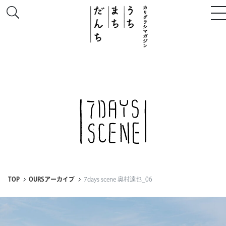
このサイトについて
# うち
# まち
# だんち
TOP
OURSアーカイブ
7days scene 奥村達也_06
ちず
特集