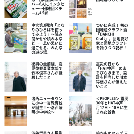
バー6人にインタビ
ュー～団地団×チ
ーム4.5畳
中宮第3団地「とな
ついに完成！ 初の
りのひろばを使っ
団地産クラフト酒
てみよう」～読み
「DANCHI
聞かせや積み木な
Craft」。団地愛好
ど……思い思いに
家と団地クラフト
過ごせる、みんな
を語りつつ乾杯！
の遊び場。
復興の最前線、震
震災の日から
災復興事業本部で
「HAT神戸」のま
竹本俊平さんが経
ちびらきまで、設
験したこと
計を担当した川本
得信さんが伝えた
いこと
洛西ニュータウン
＜PEOPLES＞ 震災
に小中一貫教育校
30年とHAT神戸 1
が誕生！～洛西陵
月17日・18日に生
明小中学校～
まれた景色
渋谷哲男さん撮影
旅かもめマップ 三