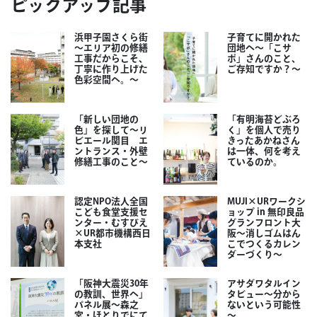
ピックアップ記事
浜甲子園さくら街
子育てに開かれた
～エリア初の修繕
団地へ～「こサ
工事だからこそ、
ポ」さんのこと、
丁寧に作り上げた
ご存知ですか？～
色彩空間へ。～
「新しい団地の
「有明海苔どぶろ
色」を探して～リ
く」を個人で売り
ビエール関目 エ
きったあかねさん
ントランス・外壁
は一体、何を考え
修繕工事のこと～
ているのか。
認定NPO法人全国
MUJI×URワークシ
こども食堂支援セ
ョップ in 無印良品
ンター・むすびえ
グランフロント大
×UR都市機構西日
阪～消しゴムはん
本支社
こでつくるカレン
ダーづくり～
「阪神大震災30年
アサダワタルイン
の教訓、世界へ」
タビュー～分から
パネル展～森之
ないという可能性
宮・ほとりでにて
～