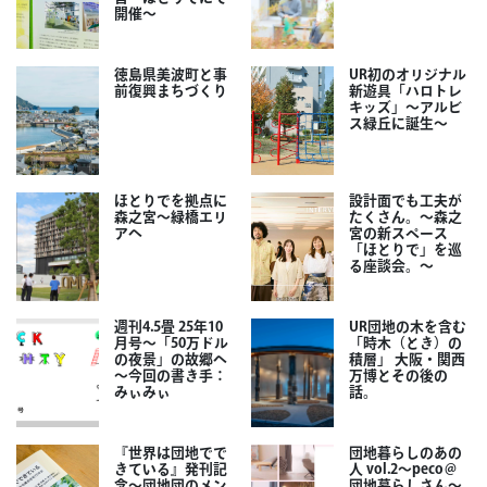
開催～
徳島県美波町と事
UR初のオリジナル
前復興まちづくり
新遊具「ハロトレ
キッズ」～アルビ
ス緑丘に誕生～
ほとりでを拠点に
設計面でも工夫が
森之宮～緑橋エリ
たくさん。～森之
アへ
宮の新スペース
「ほとりで」を巡
る座談会。～
週刊4.5畳 25年10
UR団地の木を含む
月号～「50万ドル
「時木（とき）の
の夜景」の故郷へ
積層」 大阪・関西
～今回の書き手：
万博とその後の
みぃみぃ
話。
『世界は団地でで
団地暮らしのあの
きている』発刊記
人 vol.2～peco＠
念～団地団のメン
団地暮らしさん～