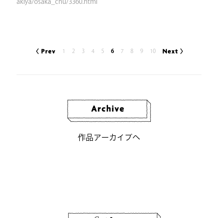
akiya/osaka_chu/3360.html
1
2
3
4
5
6
7
8
9
10
作品アーカイブへ