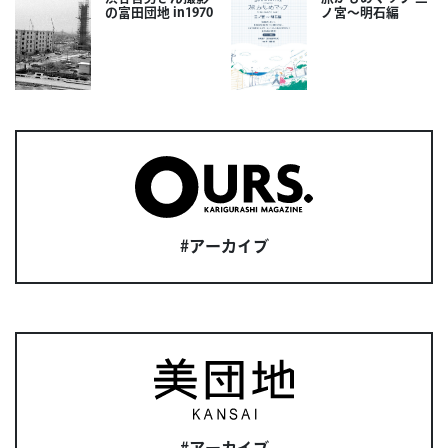
の富田団地 in1970
ノ宮〜明石編
#アーカイブ