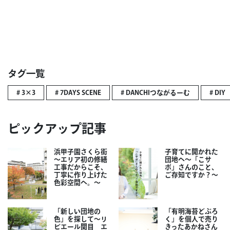
タグ一覧
# 3×3
# 7DAYS SCENE
# DANCHIつながるーむ
# DIY
ピックアップ記事
浜甲子園さくら街
子育てに開かれた
～エリア初の修繕
団地へ～「こサ
工事だからこそ、
ポ」さんのこと、
丁寧に作り上げた
ご存知ですか？～
色彩空間へ。～
「新しい団地の
「有明海苔どぶろ
色」を探して～リ
く」を個人で売り
ビエール関目 エ
きったあかねさん