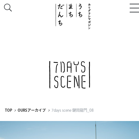
このサイトについて
# うち
# まち
# だんち
TOP
OURSアーカイブ
7days scene 鍵岡龍門_08
ちず
特集