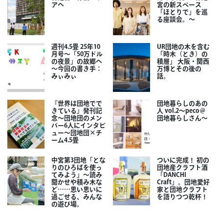
アへ
宮の新スペース
「ほとりで」を巡
る座談会。～
週刊4.5畳 25年10
UR団地の木を含む
月号～「50万ドル
「時木（とき）の
の夜景」の故郷へ
積層」 大阪・関西
～今回の書き手：
万博とその後の
みぃみぃ
話。
『世界は団地でで
団地暮らしのあの
きている』発刊記
人 vol.2～peco＠
念～団地団のメン
団地暮らしさん～
バー6人にインタビ
ュー～団地団×チ
ーム4.5畳
中宮第3団地「とな
ついに完成！ 初の
りのひろばを使っ
団地産クラフト酒
てみよう」～読み
「DANCHI
聞かせや積み木な
Craft」。団地愛好
ど……思い思いに
家と団地クラフト
過ごせる、みんな
を語りつつ乾杯！
の遊び場。