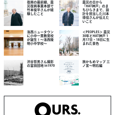
復興の最前線、震
震災の日から
災復興事業本部で
「HAT神戸」のま
竹本俊平さんが経
ちびらきまで、設
験したこと
計を担当した川本
得信さんが伝えた
いこと
洛西ニュータウン
＜PEOPLES＞ 震災
に小中一貫教育校
30年とHAT神戸 1
が誕生！～洛西陵
月17日・18日に生
明小中学校～
まれた景色
渋谷哲男さん撮影
旅かもめマップ 三
の富田団地 in1970
ノ宮〜明石編