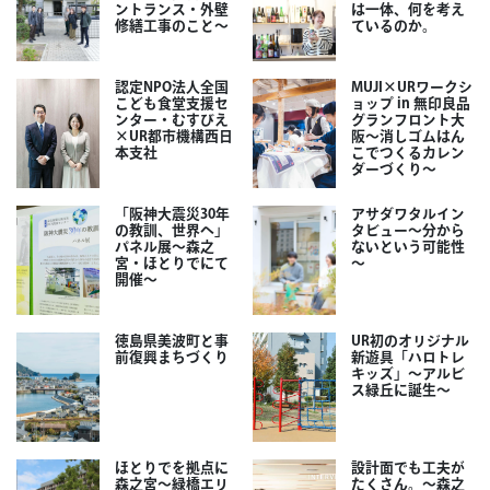
ントランス・外壁
は一体、何を考え
修繕工事のこと～
ているのか。
認定NPO法人全国
MUJI×URワークシ
こども食堂支援セ
ョップ in 無印良品
ンター・むすびえ
グランフロント大
×UR都市機構西日
阪～消しゴムはん
本支社
こでつくるカレン
ダーづくり～
「阪神大震災30年
アサダワタルイン
の教訓、世界へ」
タビュー～分から
パネル展～森之
ないという可能性
宮・ほとりでにて
～
開催～
徳島県美波町と事
UR初のオリジナル
前復興まちづくり
新遊具「ハロトレ
キッズ」～アルビ
ス緑丘に誕生～
ほとりでを拠点に
設計面でも工夫が
森之宮～緑橋エリ
たくさん。～森之