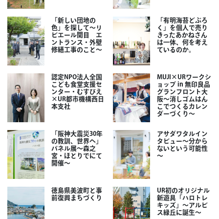
「新しい団地の
「有明海苔どぶろ
色」を探して～リ
く」を個人で売り
ビエール関目 エ
きったあかねさん
ントランス・外壁
は一体、何を考え
修繕工事のこと～
ているのか。
認定NPO法人全国
MUJI×URワークシ
こども食堂支援セ
ョップ in 無印良品
ンター・むすびえ
グランフロント大
×UR都市機構西日
阪～消しゴムはん
本支社
こでつくるカレン
ダーづくり～
「阪神大震災30年
アサダワタルイン
の教訓、世界へ」
タビュー～分から
パネル展～森之
ないという可能性
宮・ほとりでにて
～
開催～
徳島県美波町と事
UR初のオリジナル
前復興まちづくり
新遊具「ハロトレ
キッズ」～アルビ
ス緑丘に誕生～