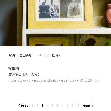
写真／濱田英明 （15年2月撮影）
撮影地
鷺洲第2団地（大阪）
https://www.ur-net.go.jp/chintai/kansai/osaka/80_2520.html
1
2
3
4
5
6
7
8
9
10