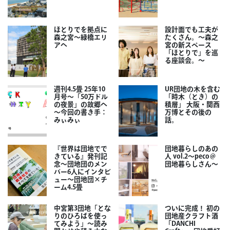
ほとりでを拠点に
設計面でも工夫が
森之宮～緑橋エリ
たくさん。～森之
アへ
宮の新スペース
「ほとりで」を巡
る座談会。～
週刊4.5畳 25年10
UR団地の木を含む
月号～「50万ドル
「時木（とき）の
の夜景」の故郷へ
積層」 大阪・関西
～今回の書き手：
万博とその後の
みぃみぃ
話。
『世界は団地でで
団地暮らしのあの
きている』発刊記
人 vol.2～peco＠
念～団地団のメン
団地暮らしさん～
バー6人にインタビ
ュー～団地団×チ
ーム4.5畳
中宮第3団地「とな
ついに完成！ 初の
りのひろばを使っ
団地産クラフト酒
てみよう」～読み
「DANCHI