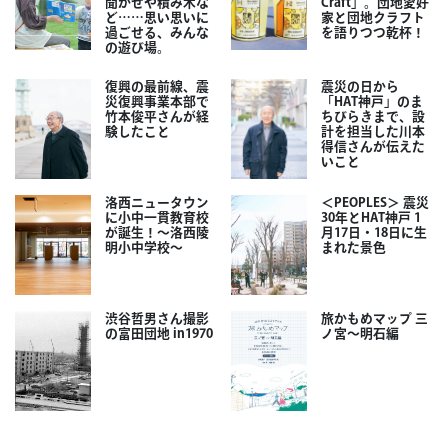
聞かせや積み木な
Craft」。団地愛好
ど……思い思いに
家と団地クラフト
過ごせる、みんな
を語りつつ乾杯！
の遊び場。
復興の最前線、震
震災の日から
災復興事業本部で
「HAT神戸」のま
竹本俊平さんが経
ちびらきまで、設
験したこと
計を担当した川本
得信さんが伝えた
いこと
洛西ニュータウン
＜PEOPLES＞ 震災
に小中一貫教育校
30年とHAT神戸 1
が誕生！～洛西陵
月17日・18日に生
明小中学校～
まれた景色
渋谷哲男さん撮影
旅かもめマップ 三
の富田団地 in1970
ノ宮〜明石編