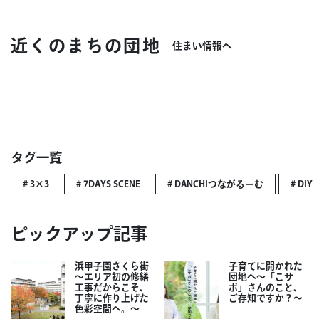
近くのまちの団地
住まい情報へ
タグ一覧
# 3×3
# 7DAYS SCENE
# DANCHIつながるーむ
# DIY
ピックアップ記事
浜甲子園さくら街
子育てに開かれた
～エリア初の修繕
団地へ～「こサ
工事だからこそ、
ポ」さんのこと、
丁寧に作り上げた
ご存知ですか？～
色彩空間へ。～