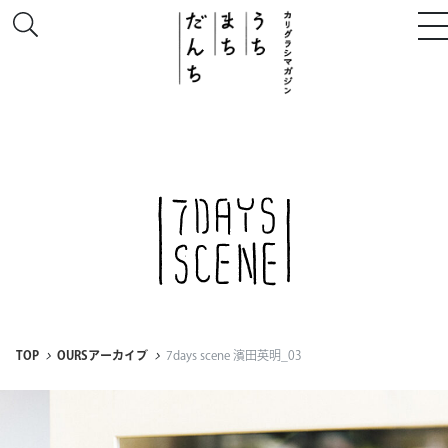
このサイトについて
# うち
# まち
# だんち
TOP
OURSアーカイブ
7days scene 濱田英明_03
ちず
特集