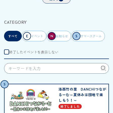
CATEGORY
すべて
イベント
お知らせ
サマースクール
E
N
S
終了したイベントを表示しない
S
洛西竹の里 DANCHIつなが
るーむ～夏休みは団地で楽
しもう！～
終了しました