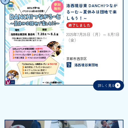
S
洛西境谷東 DANCHIつなが
るーむ～夏休みは団地で楽
しもう！～
終了しました
2025年7月28日（月）～ 8月1日
（金）
2025年7月28日（月）～ 8月1日
（金）
京都市西京区
洛西境谷東団地
詳しく見る