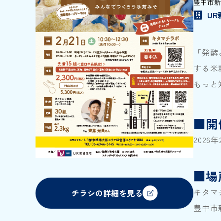
豊中市新
U
「発酵
する米
もっと
■開
2026
■場
キタマ
チラシの詳細を見る
豊中市