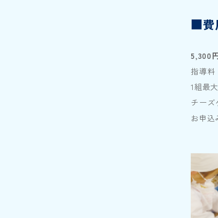
■費
5,30
指導料
1組最
チーズ
お申込