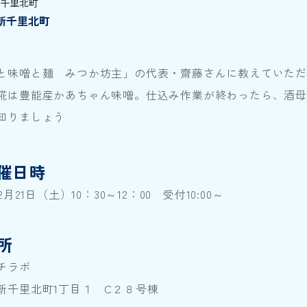
千里北町
R新千里北町
と味噌と麺 みつか坊主」の代表・齋藤さんに教えていた
糀は豊能産かあちゃん味噌。仕込み作業が終わったら、酒
知りましょう
催日時
年2月21日（土）10：30～12：00 受付10:00～
所
チラボ
新千里北町1丁目１ C２８号棟