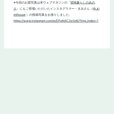
※今回のお題写真は本ウェブマガジンの「
団地暮らしのあの
人
」にもご登場いただいたインスタグラマー・きみさん（
@_ki
mihouse
）の投稿写真をお借りしました。
https://www.instagram.com/p/DFpNAC3zGd5/?img_index=1