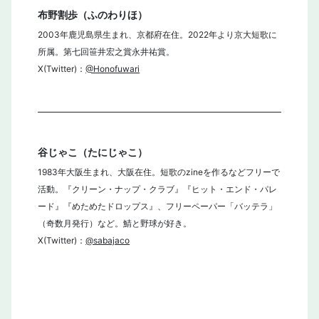
布野割歩（ふのわりほ）
2003年鹿児島県生まれ、京都府在住。2022年より京大短歌に
所属。第七回笹井宏之賞永井祐賞。
X(Twitter)：
@Honofuwari
谷じゃこ（たにじゃこ）
1983年大阪生まれ、大阪在住。短歌のzineを作るなどフリーで
活動。『クリーン・ナップ・クラブ』『ヒット・エンド・パレ
ード』『めためたドロップス』、フリーペーパー「バッテラ」
（奇数月発行）など。鯖と野球が好き。
X(Twitter)：
@sabajaco