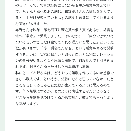
やっけ、って。でも試行錯誤しながらも手が感覚を覚えてい
て、ちゃんと結べるあの感じ。布野割歩さんの短歌を読んでい
ると、手だけが知っているはずの感覚を言葉にしてくれるよう
な驚きがありました。
布野さんは昨年、第七回笹井宏之賞の個人賞である永井祐賞を
連作「常緑」で受賞しました。そのなかに、「自分では気づけ
ないくらいすこしだけ寝ててそれを眠たいと思った」という短
歌があります。「今一瞬寝てたかも」という感覚をまるで説明
するみたいに、実際に眠たいと思った自分とは別にナレーショ
ンの自分がいるような不思議な短歌で、何度読んでも引き込ま
閉じる
れます。眠そうなゆったりした言葉運びも素敵。
私にとって布野さんは、どうやって短歌を作ってるのか想像で
きない歌人です。というか、短歌になると思っていなかったと
ころからしゅるしゅると短歌が生えてくるように思えるので
す。何を短歌にするか、どのように表現するかだけじゃなく、
どこから短歌を見つけてくるかも大切だと教えてもらったよう
な気がします。